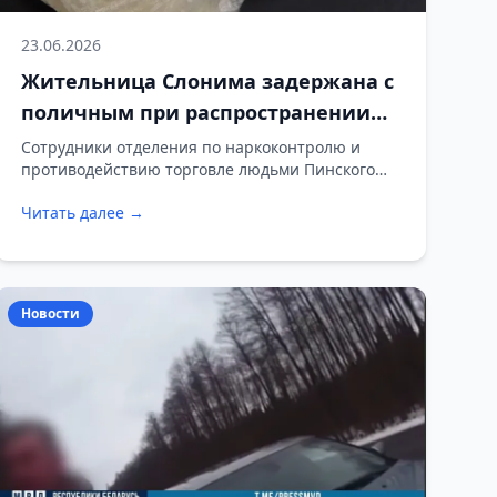
23.06.2026
Жительница Слонима задержана с
поличным при распространении
психотропных веществ
Сотрудники отделения по наркоконтролю и
противодействию торговле людьми Пинского
ГОВД задержали 25-летнюю жительницу
Читать далее →
Слонима, подозреваемую в распространении
особо опасных психотропных веществ.
Новости