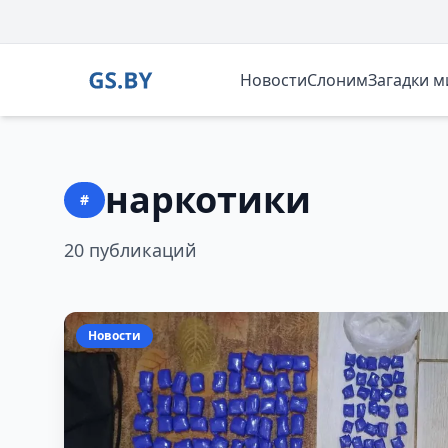
Новости
Слоним
Загадки 
наркотики
#
20 публикаций
Новости