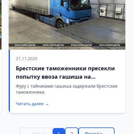
21.11.2025
Брестские таможенники пресекли
попытку ввоза гашиша на
миллионы
Фуру с тайниками гашиша задержали брестские
таможенники.
Читать далее →
← Назад
1
2
Вперёд →