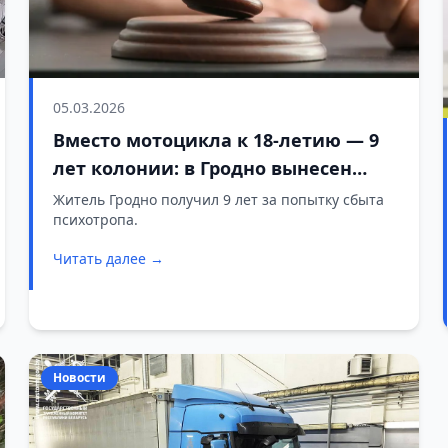
05.03.2026
Вместо мотоцикла к 18-летию — 9
лет колонии: в Гродно вынесен
приговор по делу о сбыте опасного
Житель Гродно получил 9 лет за попытку сбыта
психотропа.
психотропа
Читать далее →
Новости