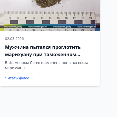
02.03.2026
Мужчина пытался проглотить
марихуану при таможенном
контроле в пункте пропуска
В «Каменном Логе» пресечена попытка ввоза
марихуаны.
«Каменный Лог»
Читать далее →