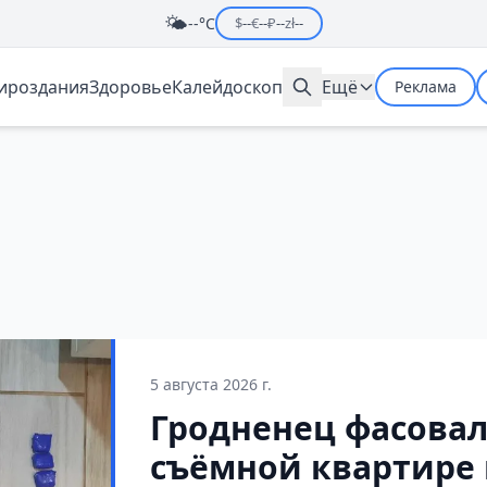
🌤️
--°C
$
--
€
--
₽
--
zł
--
мироздания
Здоровье
Калейдоскоп
Ещё
Реклама
5 августа 2026 г.
Гродненец фасовал
съёмной квартире 