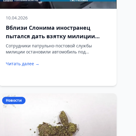
10.04.2026
Вблизи Слонима иностранец
пытался дать взятку милиции
после обнаружения у него
Сотрудники патрульно-постовой службы
милиции остановили автомобиль под
наркотиков
управлением 29-летнего гражданина соседнего
Читать далее →
государства в районе Слонима. В ходе проверки
документов и осмотра транспортного средства у
водителя было обнаружено особо опасное
психотропное вещество — мефедрон.
Новости