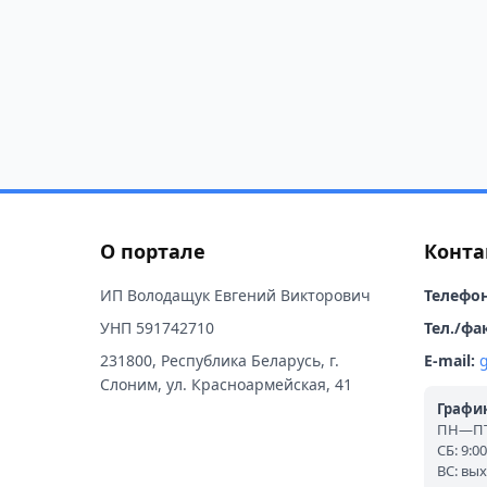
О портале
Конта
ИП Володащук Евгений Викторович
Телефон
УНП 591742710
Тел./фак
231800, Республика Беларусь, г.
E-mail:
Слоним, ул. Красноармейская, 41
График
ПН—ПТ:
СБ: 9:0
ВС: вы