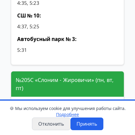
4:35, 5:23
СШ № 10:
4:37, 5:25
Автобусный парк № 3:
5:31
№205С «Слоним - Жировичи» (пн, вт,
пт)
Автовокзал:
🍪 Мы используем cookie для улучшения работы сайта.
Подробнее
6.10, 7.35, 11.30, 14.01, 15.20, 17.15, 19.40
Отклонить
Принять
Жировичи: