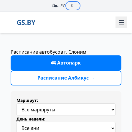
🌤️
--°C
$
--
Расписание автобусов г. Слоним
🚌 Автопарк
Расписание Албикус →
Маршрут:
День недели: