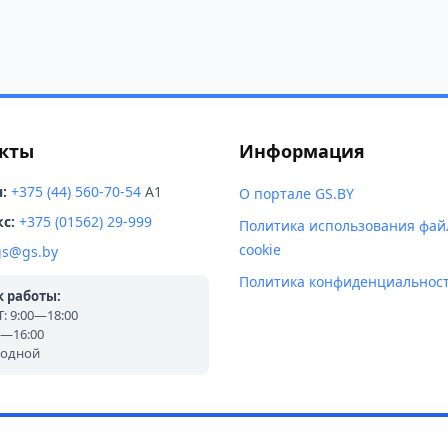
кты
Информация
:
+375 (44) 560-70-54
A1
О портале GS.BY
с:
+375 (01562) 29-999
Политика использования фай
cookie
gs@gs.by
Политика конфиденциальнос
 работы:
 9:00—18:00
0—16:00
ходной