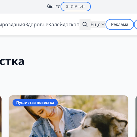
🌤️
--°C
$
--
€
--
₽
--
zł
--
мироздания
Здоровье
Калейдоскоп
Ещё
Реклама
стка
Пушистая повестка