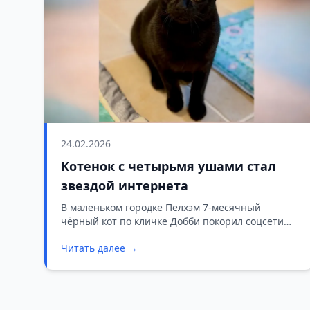
24.02.2026
Котенок с четырьмя ушами стал
звездой интернета
В маленьком городке Пелхэм 7-месячный
чёрный кот по кличке Добби покорил соцсети
благодаря необычной внешности — у него две
Читать далее →
пары ушей. Очередь на усыновление уже
закрыта, но сначала ему предстоит операция.