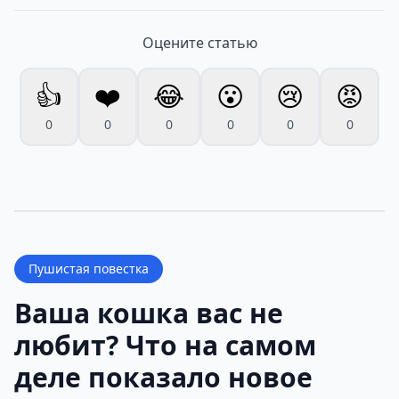
Оцените статью
👍
❤️
😂
😮
😢
😡
0
0
0
0
0
0
Пушистая повестка
Ваша кошка вас не
любит? Что на самом
деле показало новое