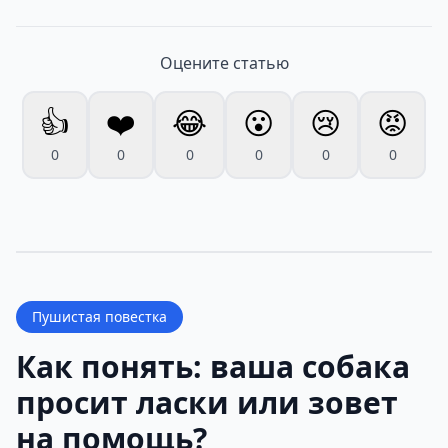
Оцените статью
👍
❤️
😂
😮
😢
😡
0
0
0
0
0
0
Пушистая повестка
Как понять: ваша собака
просит ласки или зовет
на помощь?