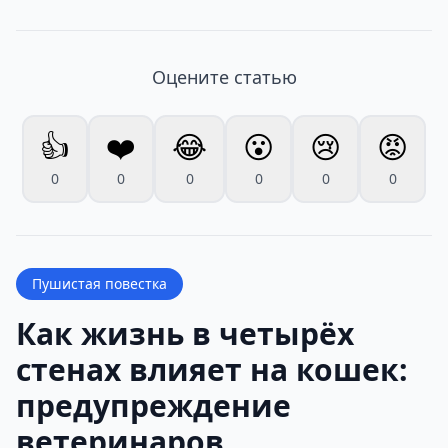
Оцените статью
👍
❤️
😂
😮
😢
😡
0
0
0
0
0
0
Пушистая повестка
Как жизнь в четырёх
стенах влияет на кошек:
предупреждение
ветеринаров