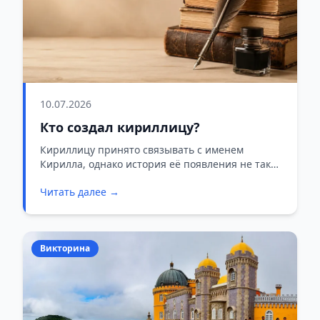
10.07.2026
Кто создал кириллицу?
Кириллицу принято связывать с именем
Кирилла, однако история её появления не так
проста. Проверьте, знаете ли вы, кто в
Читать далее →
действительности создал этот алфавит.
Викторина