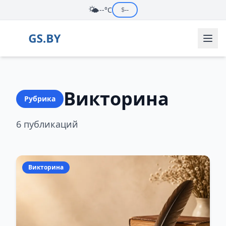
🌤️
--°C
$
--
Викторина
Рубрика
6 публикаций
Викторина