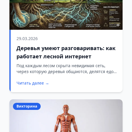
29.03.2026
Деревья умеют разговаривать: как
работает лесной интернет
Под каждым лесом скрыта невидимая сеть,
через которую деревья общаются, делятся едой
и предупреждают друг друга об опасности. Это
Читать далее →
не фантастика — это наука.
Викторина