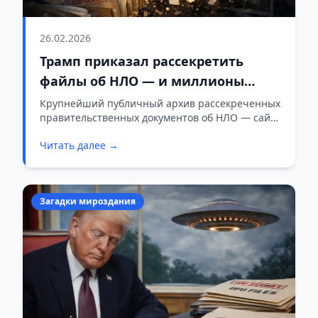
26.02.2026
Трамп приказал рассекретить
файлы об НЛО — и миллионы
документов тут же исчезли из
Крупнейший публичный архив рассекреченных
правительственных документов об НЛО — сайт
архива
The Black Vault — лишился почти 4 миллионов
Читать далее →
файлов.
Загадки мироздания