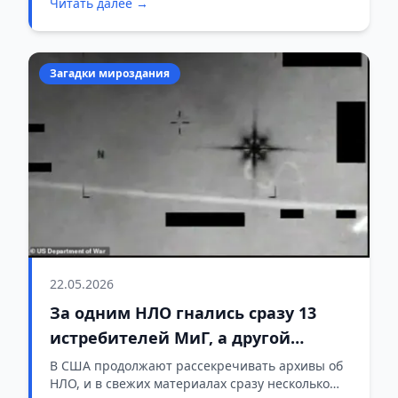
Читать далее →
якобы находятся в распоряжении властей США.
Поводом стало интервью бывшего
исследователя, работавшего на ЦРУ.
Загадки мироздания
22.05.2026
За одним НЛО гнались сразу 13
истребителей МиГ, а другой
объект был похож на звезду
В США продолжают рассекречивать архивы об
НЛО, и в свежих материалах сразу несколько