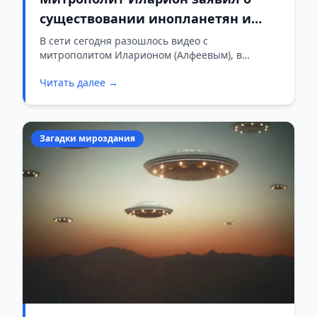
существовании инопланетян и
назвал их Ангелами Божиими
В сети сегодня разошлось видео с
митрополитом Иларионом (Алфеевым), в
котором он называет инопланетян Ангелами
Читать далее →
Божиими.
Загадки мироздания