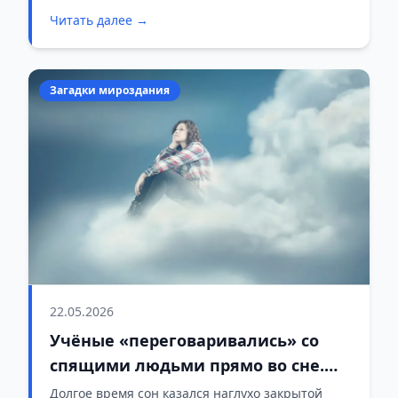
необычных случаев. Речь о двух разных
Читать далее →
партиях документов, которые появились в
рамках большой волны рассекречивания,
запущенной администрацией Дональда Трампа.
Загадки мироздания
22.05.2026
Учёные «переговаривались» со
спящими людьми прямо во сне.
Что выяснили?
Долгое время сон казался наглухо закрытой