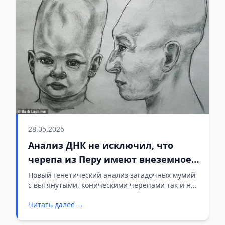
28.05.2026
Анализ ДНК не исключил, что
черепа из Перу имеют внеземное
происхождение
Новый генетический анализ загадочных мумий
с вытянутыми, коническими черепами так и не
дал однозначного ответа об их происхождении.
Читать далее →