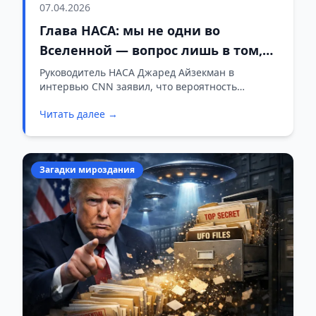
07.04.2026
Глава НАСА: мы не одни во
Вселенной — вопрос лишь в том,
когда это подтвердится
Руководитель НАСА Джаред Айзекман в
интервью CNN заявил, что вероятность
обнаружить жизнь за пределами Земли он
Читать далее →
оценивает как «довольно высокую». Интервью
вышло 6 апреля — в тот самый день, когда
экипаж «Артемиды II» облетал обратную
сторону Луны.
Загадки мироздания