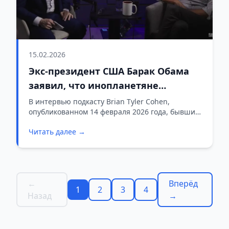
15.02.2026
Экс-президент США Барак Обама
заявил, что инопланетяне
реальны
В интервью подкасту Brian Tyler Cohen,
опубликованном 14 февраля 2026 года, бывший
президент США Барак Обама прямо ответил на
Читать далее →
вопрос о существовании внеземной жизни.
Журналист спросил: «Инопланетяне
существуют?» Обама ответил без колебаний:
«Они реальны».
←
Вперёд
1
2
3
4
Назад
→