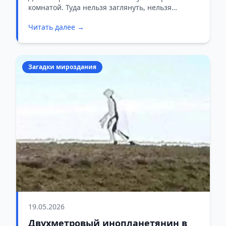
комнатой. Туда нельзя заглянуть, нельзя
постучаться, нельзя спросить спящего, что он
Читать далее →
сейчас видит, не разбудив его. Но несколько лет
назад учёные нашли способ обойти эту стену. И
провели, пожалуй, самый странный диалог в
истории науки.
Загадки мироздания
19.05.2026
Двухметровый инопланетянин в