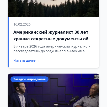
16.02.2026
Американский журналист 30 лет
хранил секретные документы об
НЛО, тайно вывезенные из России.
В январе 2026 года американский журналист-
расследователь Джордж Кнапп выложил в
Теперь он их опубликовал
открытый доступ 70-страничный документ,
Читать далее →
который, по его словам, он тайно вывез из
России ещё в 1993 году. Это переведённые на
английский материалы советских и российских
военных программ по изучению НЛО.
Загадки мироздания