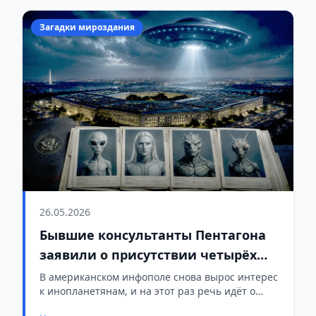
Загадки мироздания
26.05.2026
Бывшие консультанты Пентагона
заявили о присутствии четырёх
видов инопланетян
В американском инфополе снова вырос интерес
к инопланетянам, и на этот раз речь идёт о
конкретных «видах» пришельцев, которые