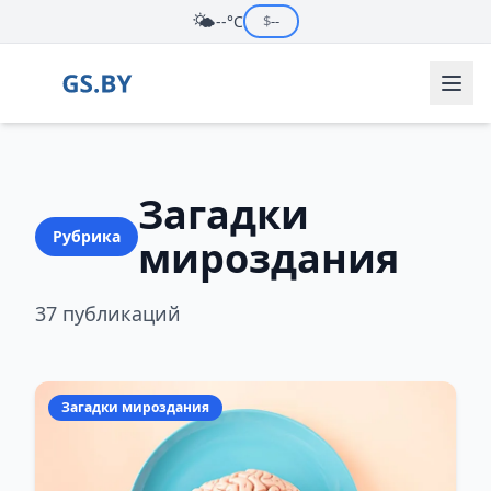
🌤️
--°C
$
--
Загадки
Рубрика
мироздания
37 публикаций
Загадки мироздания