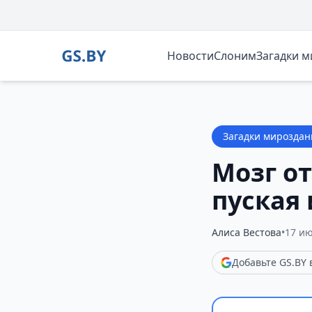
Новости
Слоним
Загадки 
Загадки мироздан
Мозг от
пуская 
Алиса Вестова
•
17 ию
Добавьте GS.BY