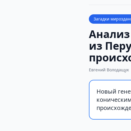
Загадки мироздан
Анализ
из Пер
происх
Евгений Володащук
Новый гене
коническим
происхожде