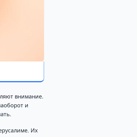
пляют внимание.
наоборот и
ать.
ерусалиме. Их