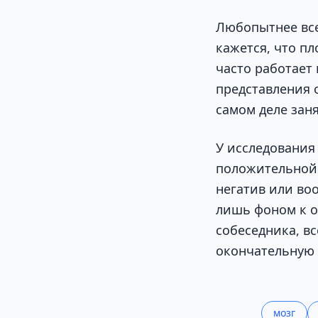
Любопытнее все
кажется, что пл
часто работает 
представления о
самом деле заня
У исследования 
положительной 
негатив или во
лишь фоном к о
собеседника, в
окончательную 
мозг