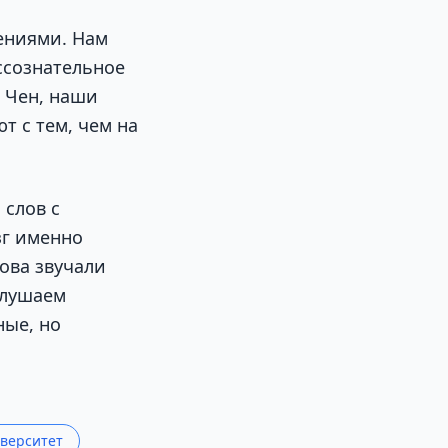
ениями. Нам
ессознательное
л Чен, наши
т с тем, чем на
 слов с
зг именно
ова звучали
слушаем
ные, но
верситет