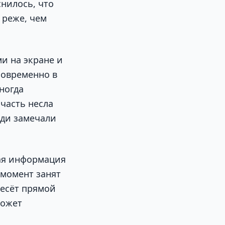
снилось, что
 реже, чем
ми на экране и
новременно в
ногда
часть несла
юди замечали
хая информация
 момент занят
несёт прямой
может