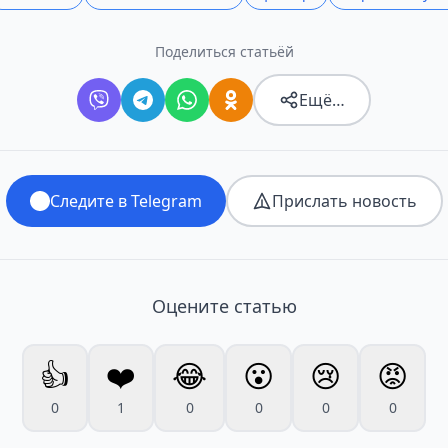
Поделиться статьёй
Ещё…
Следите в Telegram
Прислать новость
Оцените статью
👍
❤️
😂
😮
😢
😡
0
1
0
0
0
0