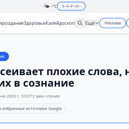
🌤️
--°C
$
--
€
--
₽
--
zł
--
мироздания
Здоровье
Калейдоскоп
Ещё
Реклама
ия
сеивает плохие слова, 
их в сознание
ня 2026 г. 10:07
•
2 мин чтения
 в избранные источники Google