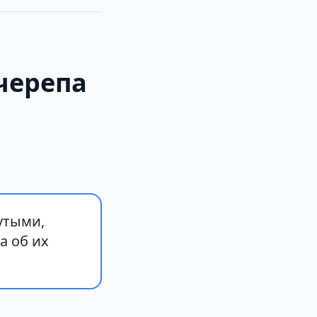
черепа
утыми,
а об их