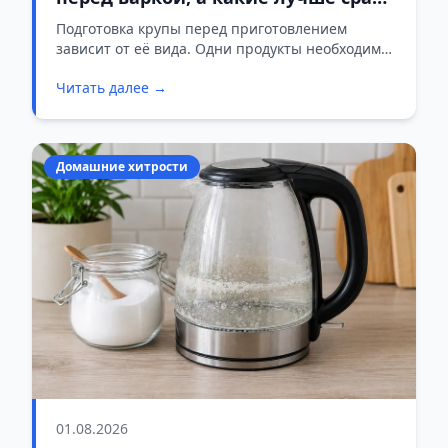
готовить
Подготовка крупы перед приготовлением
зависит от её вида. Одни продукты необходимо
тщательно промывать и даже замачивать, а
Читать далее →
другие после контакта с водой могут потерять
нужную текстуру.
Домашние хитрости
01.08.2026