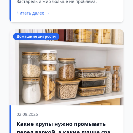
средств
Застарелый жир больше не проблема.
Читать далее →
Домашние хитрости
02.08.2026
Какие крупы нужно промывать
перед варкой, а какие лучше сразу