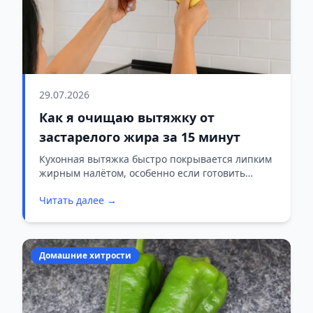
29.07.2026
Как я очищаю вытяжку от
застарелого жира за 15 минут
Кухонная вытяжка быстро покрывается липким
жирным налётом, особенно если готовить
часто. Я стараюсь не запускать загрязнение, но
Читать далее →
даже застарелый жир удаётся убрать без
дорогих средств.
Домашние хитрости