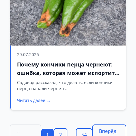
29.07.2026
Почему кончики перца чернеют:
ошибка, которая может испортить
урожай
Садовод рассказал, что делать, если кончики
перца начали чернеть.
Читать далее →
←
Вперёд
1
2
...
54