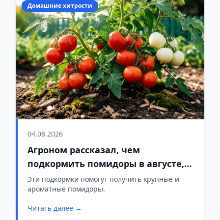
Домашние хитрости
04.08.2026
Агроном рассказал, чем
подкормить помидоры в августе,
чтобы они не трескались и не
Эти подкормки помогут получить крупные и
ароматные помидоры.
гнили
Читать далее →