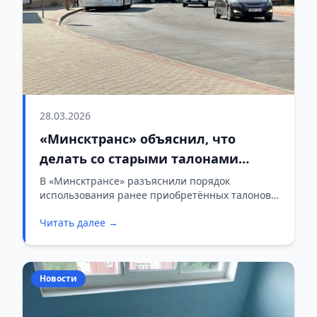
28.03.2026
«Минсктранс» объяснил, что
делать со старыми талонами
после повышения стоимости
В «Минсктрансе» разъяснили порядок
использования ранее приобретённых талонов в
проезда
связи с изменением стоимости проезда в
Читать далее →
городском транспорте Минска с 27 марта 2026
года.
Новости