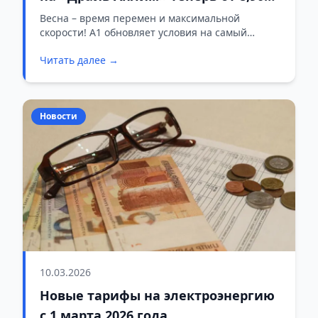
рубля в месяц
Весна – время перемен и максимальной
скорости! А1 обновляет условия на самый
популярный тариф «Драйв Анлим»: теперь
Читать далее →
переходить на безлимит не только приятно, но
и невероятно выгодно.
Новости
10.03.2026
Новые тарифы на электроэнергию
с 1 марта 2026 года