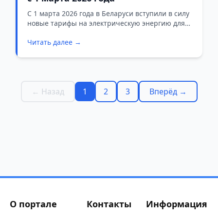
С 1 марта 2026 года в Беларуси вступили в силу
новые тарифы на электрическую энергию для
населения. Изменения утверждены
Читать далее →
постановлением Совета Министров от 25
февраля 2026 года № 93 и касаются как
льготных ставок, так и тарифов полного
возмещения затрат.
← Назад
1
2
3
Вперёд →
О портале
Контакты
Информация