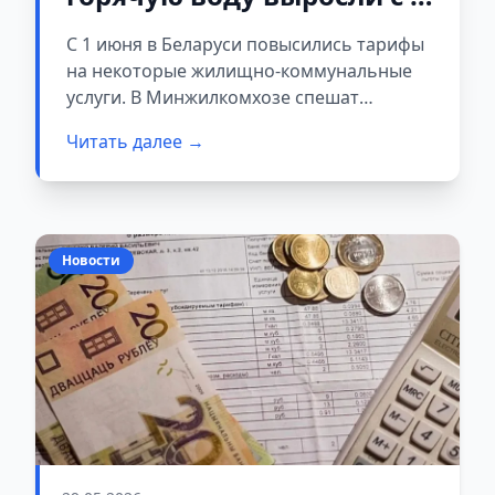
июня: на сколько больше
С 1 июня в Беларуси повысились тарифы
придется платить
на некоторые жилищно-коммунальные
услуги. В Минжилкомхозе спешат
успокоить: это плановое повышение,
Читать далее →
которое полностью укладывается в
рамки законодательства.
Новости