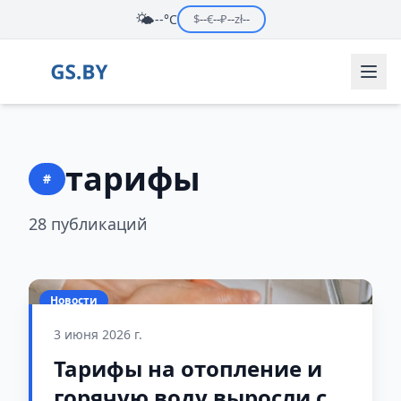
🌤️
--°C
$
--
€
--
₽
--
zł
--
тарифы
#
28 публикаций
Новости
3 июня 2026 г.
Тарифы на отопление и
горячую воду выросли с 1