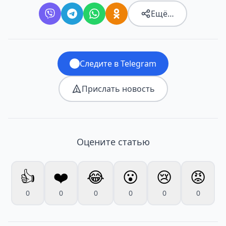
Ещё…
Следите в Telegram
Прислать новость
Оцените статью
👍
❤️
😂
😮
😢
😡
0
0
0
0
0
0