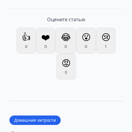
Оцените статью
👍
❤️
😂
😮
😢
0
0
0
0
1
😡
0
Домашние хитрости