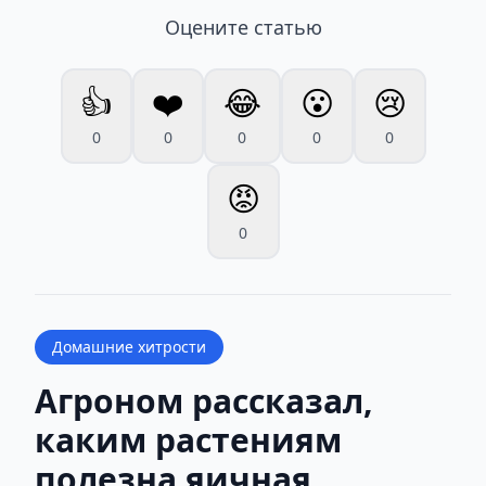
Оцените статью
👍
❤️
😂
😮
😢
0
0
0
0
0
😡
0
Домашние хитрости
Агроном рассказал,
каким растениям
полезна яичная