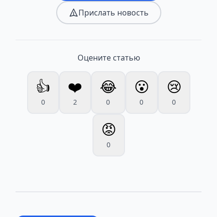
Прислать новость
Оцените статью
👍
❤️
😂
😮
😢
0
2
0
0
0
😡
0