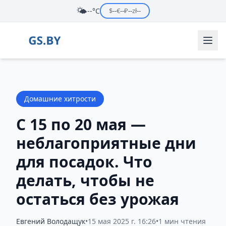
🌤️
--°C
$
--
€
--
₽
--
zł
--
Домашние хитрости
С 15 по 20 мая —
неблагоприятные дни
для посадок. Что
делать, чтобы не
остаться без урожая
Евгений Володащук
•
15 мая 2025 г. 16:26
•
1 мин чтения