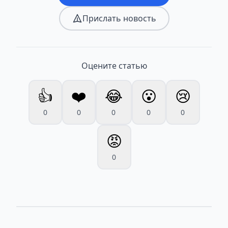
Прислать новость
Оцените статью
👍
❤️
😂
😮
😢
0
0
0
0
0
😡
0