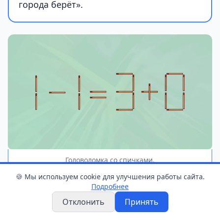
города берёт».
Головоломка со спичками.
Фото: GS.BY
🍪 Мы используем cookie для улучшения работы сайта.
Подробнее
Отклонить
Принять
Предлагаем проверить свою смекалку на
небольшом тесте. У вас всего 15 секунд!