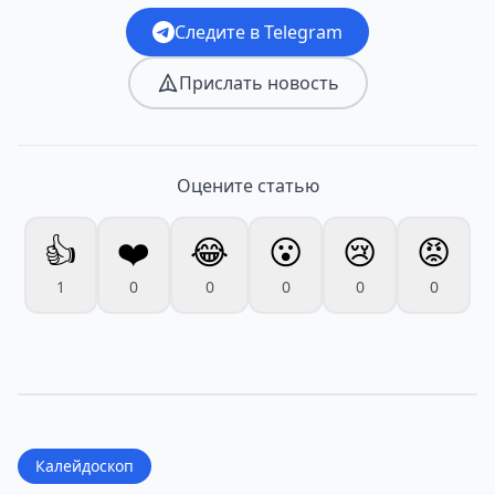
Следите в Telegram
Прислать новость
Оцените статью
👍
❤️
😂
😮
😢
😡
1
0
0
0
0
0
Калейдоскоп