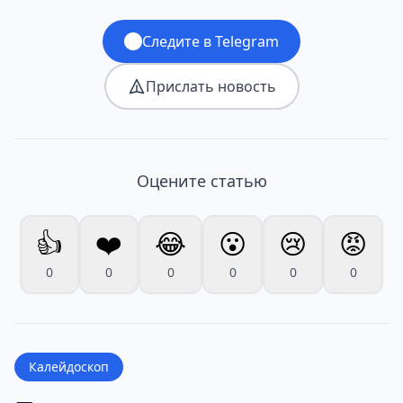
Следите в Telegram
Прислать новость
Оцените статью
👍
❤️
😂
😮
😢
😡
0
0
0
0
0
0
Калейдоскоп