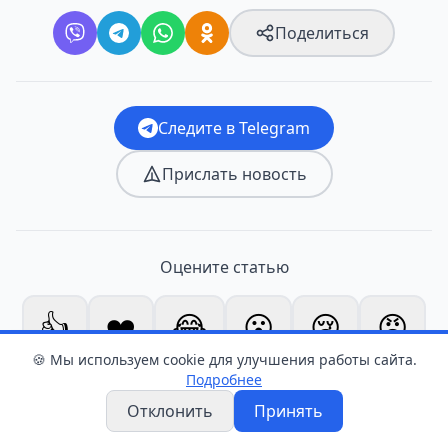
Поделиться
Следите в Telegram
Прислать новость
Оцените статью
👍
❤️
😂
😮
😢
😡
0
0
0
0
0
0
🍪 Мы используем cookie для улучшения работы сайта.
Подробнее
Отклонить
Принять