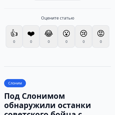
Оцените статью
👍
❤️
😂
😮
😢
😡
0
0
0
0
0
0
Слоним
Под Слонимом
обнаружили останки
советского бойца с