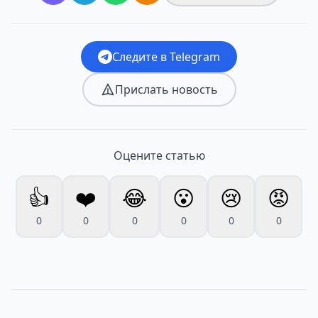
Следите в Telegram
Прислать новость
Оцените статью
👍
❤️
😂
😮
😢
😡
0
0
0
0
0
0