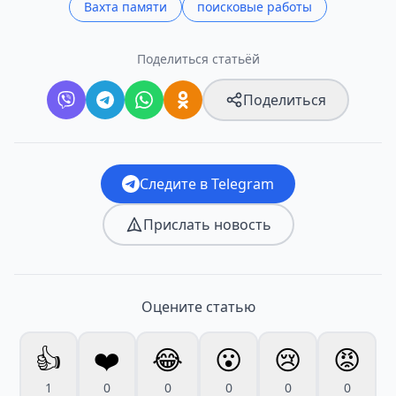
Вахта памяти
поисковые работы
Поделиться статьёй
Поделиться
Следите в Telegram
Прислать новость
Оцените статью
👍
❤️
😂
😮
😢
😡
1
0
0
0
0
0