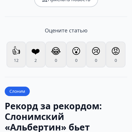
Оцените статью
👍
❤️
😂
😮
😢
😡
12
2
0
0
0
0
Слоним
Рекорд за рекордом:
Слонимский
«Альбертин» бьет