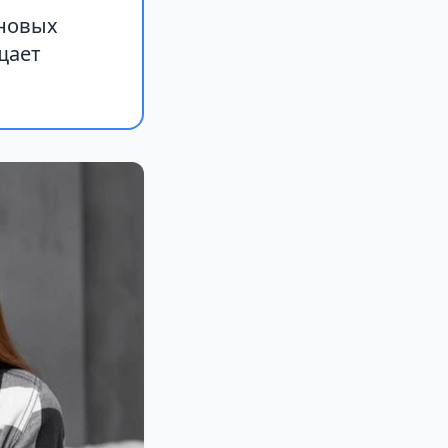
 новых
щает