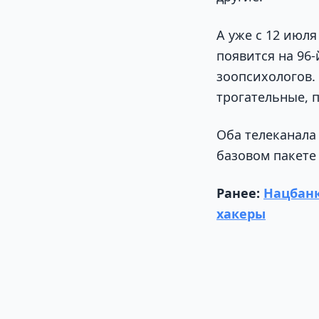
А уже с 12 июля
появится на 96
зоопсихологов.
трогательные, 
Оба телеканала 
базовом пакете 
Ранее:
Нацбанк
хакеры