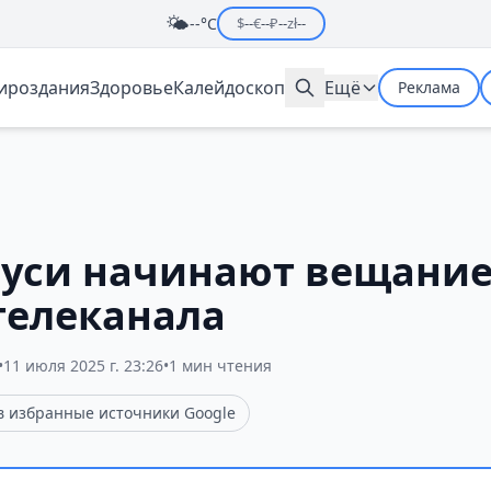
🌤️
--°C
$
--
€
--
₽
--
zł
--
мироздания
Здоровье
Калейдоскоп
Ещё
Реклама
руси начинают вещание
телеканала
•
11 июля 2025 г. 23:26
•
1 мин чтения
 в избранные источники Google