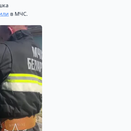
шка
или
в МЧС.