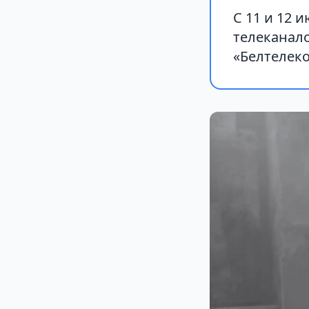
С 11 и 12 
телеканало
«Белтелеко