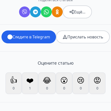
Ещё…
Следите в Telegram
Прислать новость
Оцените статью
👍
❤️
😂
😮
😢
😡
0
1
0
0
0
0