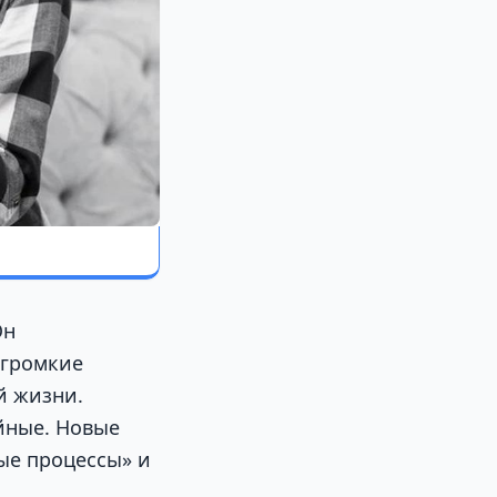
Он
 громкие
й жизни.
йные. Новые
ные процессы» и