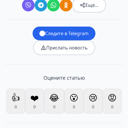
Ещё…
Следите в Telegram
Прислать новость
Оцените статью
👍
❤️
😂
😮
😢
😡
0
0
0
0
0
0