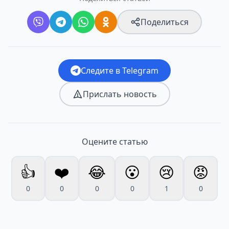
Поделиться
Следите в Telegram
Прислать новость
Оцените статью
👍
❤️
😂
😮
😢
😡
0
0
0
0
1
0