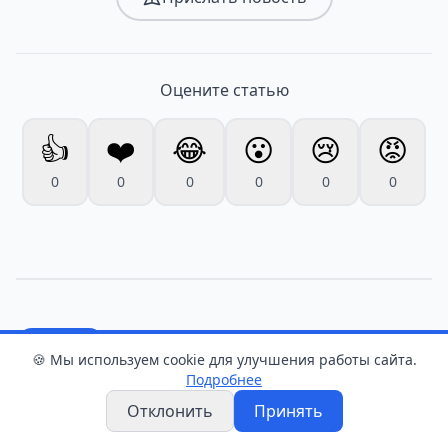
Оцените статью
👍
❤️
😂
😮
😢
😡
0
0
0
0
0
0
Новости
🍪 Мы используем cookie для улучшения работы сайта.
Подробнее
Хозяйка оставила дверь
Отклонить
Принять
незапертой: в