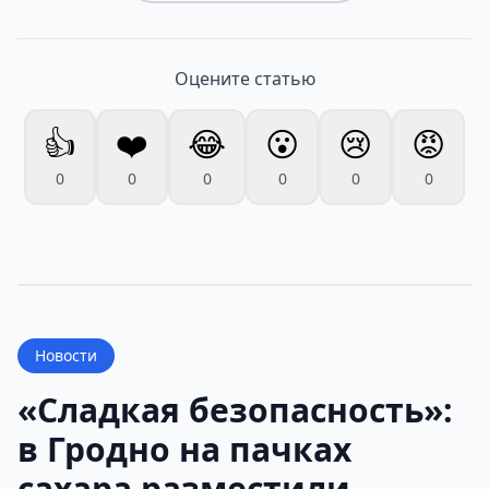
Оцените статью
👍
❤️
😂
😮
😢
😡
0
0
0
0
0
0
Новости
«Сладкая безопасность»:
в Гродно на пачках
сахара разместили