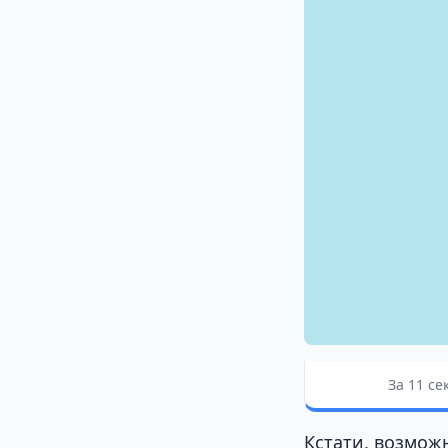
За 11 се
Кстати, возможн