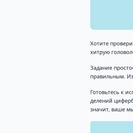
Хотите проверит
хитрую головол
Задание простое
правильным. Из
Готовьтесь к ис
делений циферб
значит, ваше м