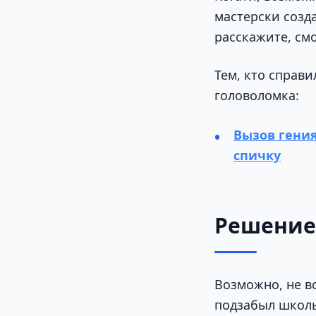
мастерски созд
расскажите, смо
Тем, кто справи
головоломка:
Вызов гения
спичку
Решение
Возможно, не в
подзабыл школь