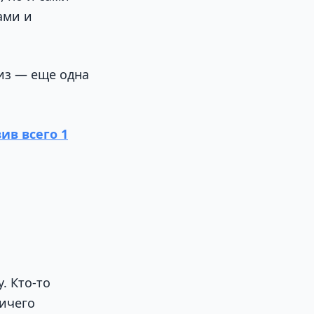
ами и
риз — еще одна
ив всего 1
. Кто-то
Ничего