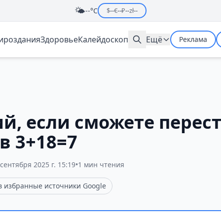
🌤️
--°C
$
--
€
--
₽
--
zł
--
мироздания
Здоровье
Калейдоскоп
Ещё
Реклама
й, если сможете перес
в 3+18=7
 сентября 2025 г. 15:19
•
1 мин чтения
 в избранные источники Google