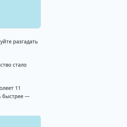
буйте разгадать
нство стало
олеет 11
ь быстрее —