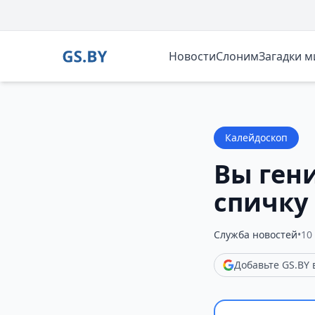
Новости
Слоним
Загадки 
Калейдоскоп
Вы гени
спичку 
Служба новостей
•
10
Добавьте GS.BY