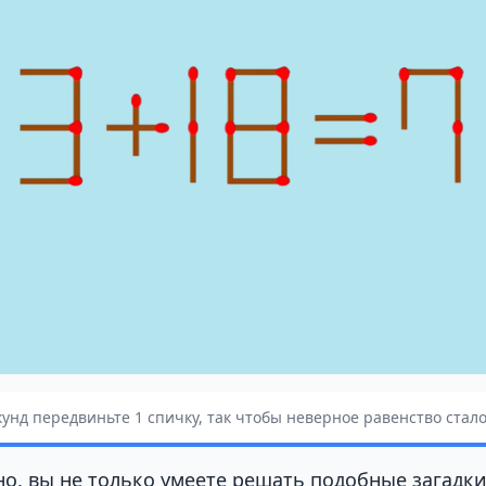
кунд передвиньте 1 спичку, так чтобы неверное равенство ста
о, вы не только умеете решать подобные загадки