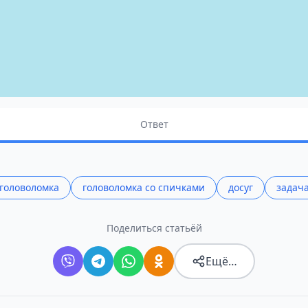
Ответ
головоломка
головоломка со спичками
досуг
задач
Поделиться статьёй
Ещё…