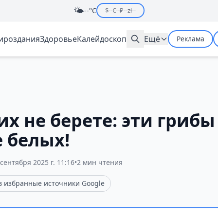
🌤️
--°C
$
--
€
--
₽
--
zł
--
мироздания
Здоровье
Калейдоскоп
Ещё
Реклама
их не берете: эти грибы
 белых!
 сентября 2025 г. 11:16
•
2 мин чтения
 в избранные источники Google