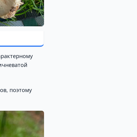
арактерному
ичневатой
ов, поэтому