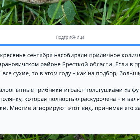
Подгрибница
скресенье сентября насобирали приличное колич
арановичском районе Бресткой области. Если в п
все сухие, то в этом году – как на подбор, больш
алоопытные грибники играют толстушками «в фут
полянку, которая полностью раскурочена – и вал
ки. Многие игнорируют этот вид, принимая его 