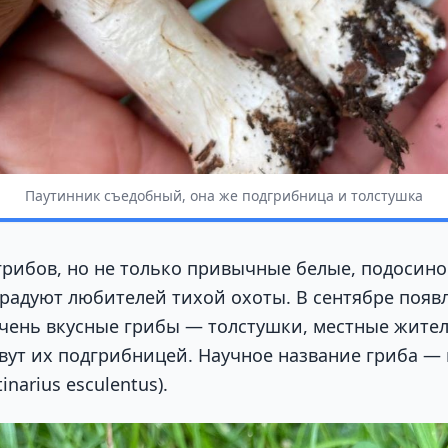
Паутинник съедобный, она же подгрибница и толстушка
грибов, но не только привычные белые, подосин
радуют любителей тихой охоты. В сентябре появ
очень вкусные грибы — толстушки, местные жител
ут их подгрибницей. Научное название гриба —
narius esculentus).