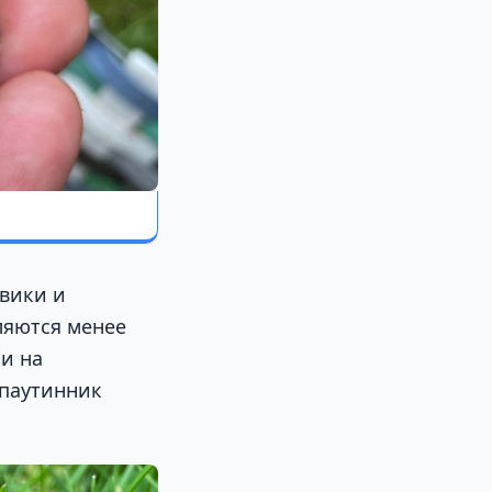
овики и
ляются менее
и на
 паутинник