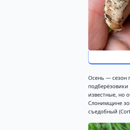
Осень — сезон 
подберёзовики 
известные, но 
Слонимщине зов
съедобный (Corti