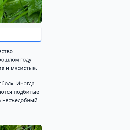
ество
рошлом году
ие и мясистые.
бол». Иногда
яются подбитые
за несъедобный