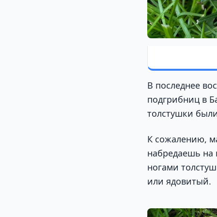
В последнее во
подгрибниц в Б
толстушки были 
К сожалению, м
набредаешь на 
ногами толстуш
или ядовитый.