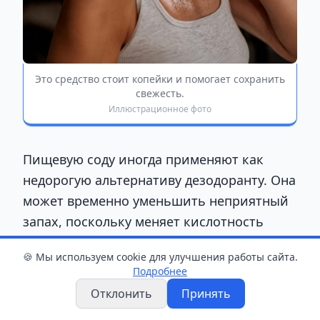
Это средство стоит копейки и помогает сохранить
свежесть.
Иллюстрационное фото
Пищевую соду иногда применяют как
недорогую альтернативу дезодоранту. Она
может временно уменьшить неприятный
запах, поскольку меняет кислотность
кожи и создаёт менее благоприятную
🍪 Мы используем cookie для улучшения работы сайта.
среду для бактерий, которые расщепляют
Подробнее
пот.
Отклонить
Принять