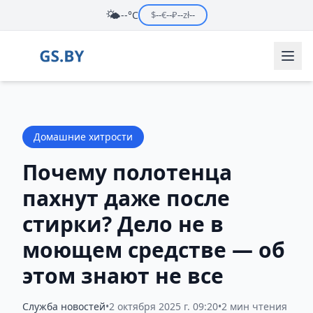
🌤️
--°C
$
--
€
--
₽
--
zł
--
Домашние хитрости
Почему полотенца
пахнут даже после
стирки? Дело не в
моющем средстве — об
этом знают не все
Служба новостей
•
2 октября 2025 г. 09:20
•
2 мин чтения