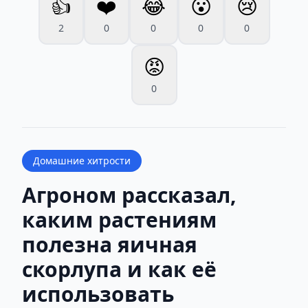
👍
❤️
😂
😮
😢
2
0
0
0
0
😡
0
Домашние хитрости
Агроном рассказал,
каким растениям
полезна яичная
скорлупа и как её
использовать