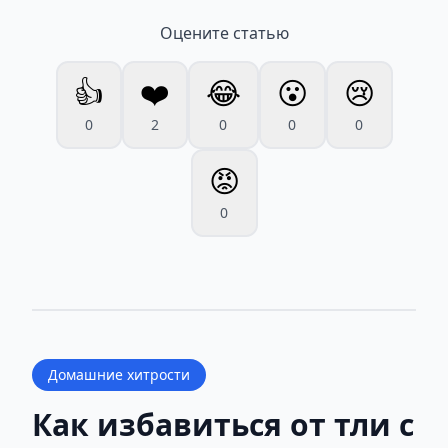
Оцените статью
👍
❤️
😂
😮
😢
0
2
0
0
0
😡
0
Домашние хитрости
Как избавиться от тли с