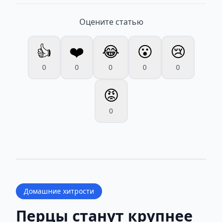
Оцените статью
👍
❤️
😂
😮
😢
0
0
0
0
0
😡
0
Домашние хитрости
Перцы станут крупнее