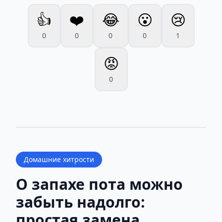
👍
❤️
😂
😮
😢
0
0
0
0
1
😡
0
Домашние хитрости
О запахе пота можно
забыть надолго:
простая замена