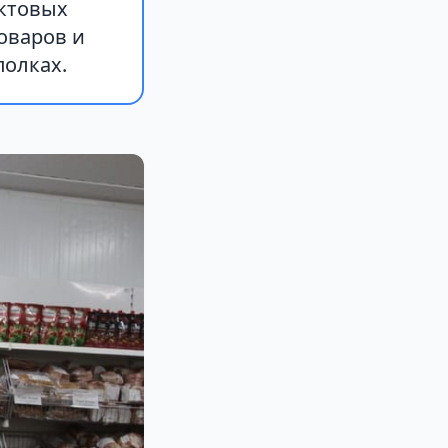
уктовых
оваров и
полках.