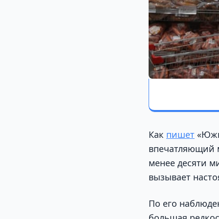
Как
пишет
«Южн
впечатляющий м
менее десяти м
вызывает насто
По его наблюде
большая редкос