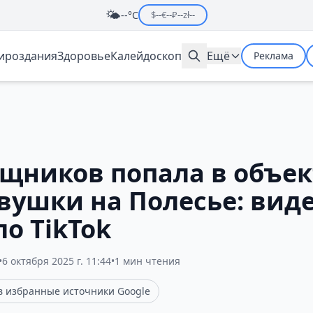
🌤️
--°C
$
--
€
--
₽
--
zł
--
мироздания
Здоровье
Калейдоскоп
Ещё
Реклама
ищников попала в объе
вушки на Полесье: вид
о TikTok
•
6 октября 2025 г. 11:44
•
1 мин чтения
 в избранные источники Google