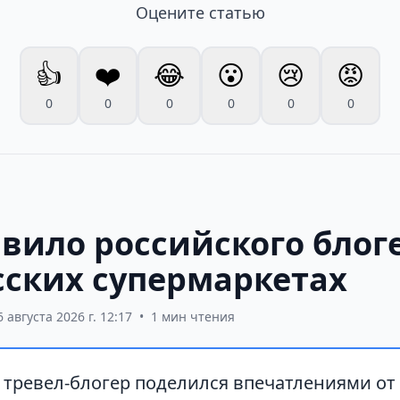
Оцените статью
👍
❤️
😂
😮
😢
😡
0
0
0
0
0
0
вило российского блог
сских супермаркетах
6 августа 2026 г. 12:17
•
1 мин чтения
 тревел-блогер поделился впечатлениями от