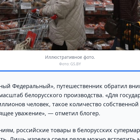
Иллюстративное фото.
Фото: GS.BY
ый Федеральный», путешественник обратил вни
асштаб белорусского производства. «Для государ
иллионов человек, такое количество собственной
ящее уважение», — отметил блогер.
ниям, российские товары в белорусских суперма
ть. Лишь изредка среди рядов можно встретить