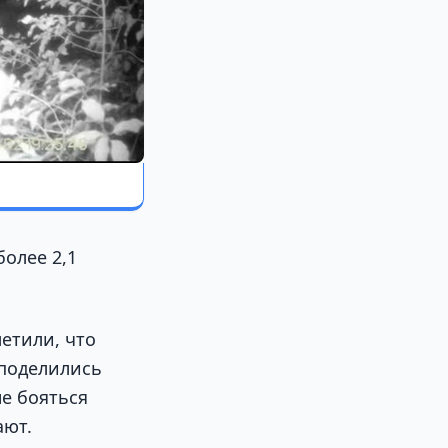
более 2,1
етили, что
 поделились
не бояться
ают.