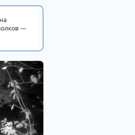
она
волков —