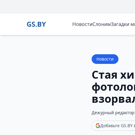
Новости
Слоним
Загадки 
Новости
Стая х
фотоло
взорвал
Дежурный редактор
Добавьте GS.BY