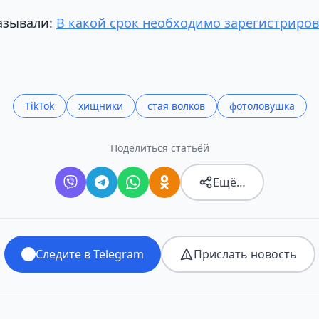
азывали:
В какой срок необходимо зарегистриро
TikTok
хищники
стая волков
фотоловушка
Поделиться статьёй
Ещё…
Следите в Telegram
Прислать новость