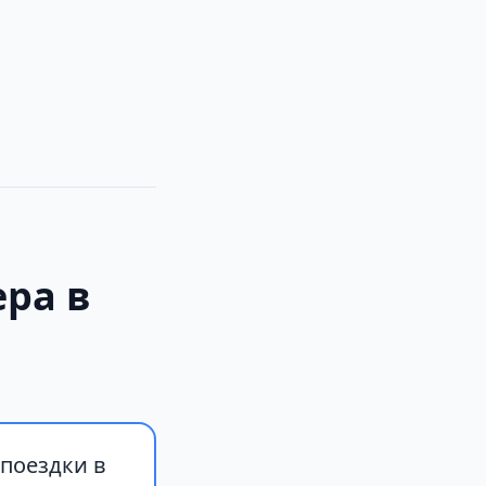
ера в
 поездки в