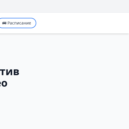
🚌 Расписание
ктив
ео