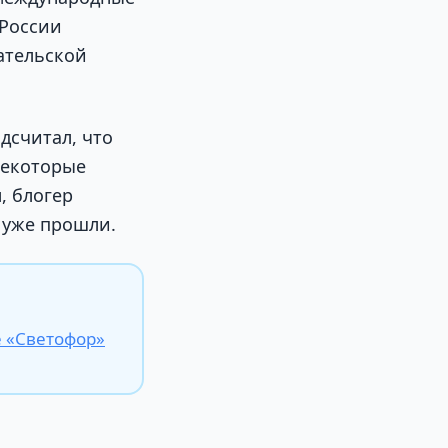
 России
ательской
дсчитал, что
 некоторые
, блогер
, уже прошли.
е «Светофор»