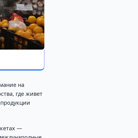
мание на
ства, где живет
 продукции
ркетах —
 международные