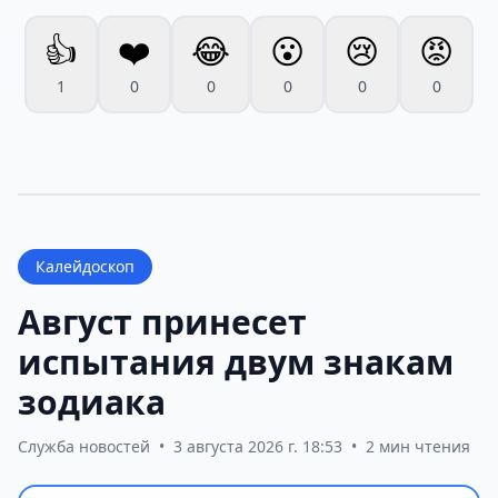
👍
❤️
😂
😮
😢
😡
1
0
0
0
0
0
Калейдоскоп
Август принесет
испытания двум знакам
зодиака
Служба новостей
•
3 августа 2026 г. 18:53
•
2 мин чтения