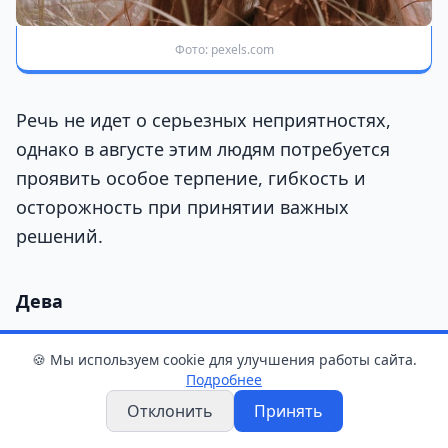
Фото: pexels.com
Речь не идет о серьезных неприятностях,
однако в августе этим людям потребуется
проявить особое терпение, гибкость и
осторожность при принятии важных
решений.
Дева
В августе у Дев может возникнуть чувство,
🍪 Мы используем cookie для улучшения работы сайта.
Подробнее
что на их плечи свалилось слишком много
Отклонить
Принять
дел одновременно. Рабочие задачи, личные
планы и ожидания окружающих будут