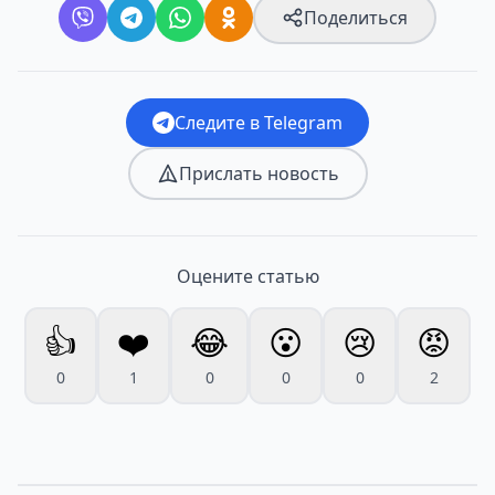
Поделиться
Следите в Telegram
Прислать новость
Оцените статью
👍
❤️
😂
😮
😢
😡
0
1
0
0
0
2