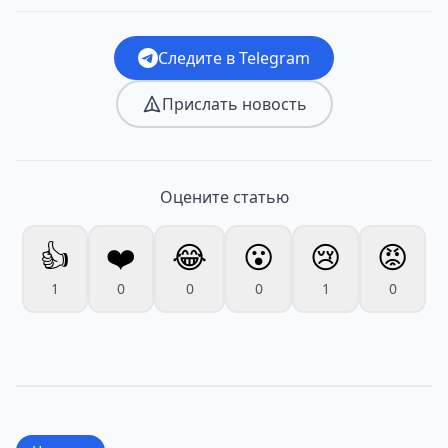
Следите в Telegram
Прислать новость
Оцените статью
👍
❤️
😂
😮
😢
😡
1
0
0
0
1
0