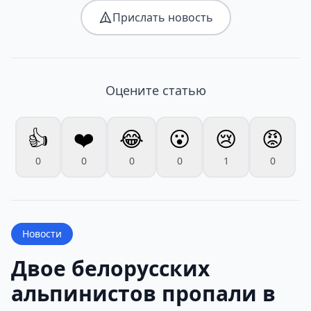
Прислать новость
Оцените статью
👍
❤️
😂
😮
😢
😡
0
0
0
0
1
0
Новости
Двое белорусских
альпинистов пропали в