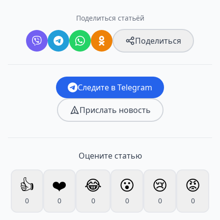
Поделиться статьёй
Поделиться
Следите в Telegram
Прислать новость
Оцените статью
👍
❤️
😂
😮
😢
😡
0
0
0
0
0
0