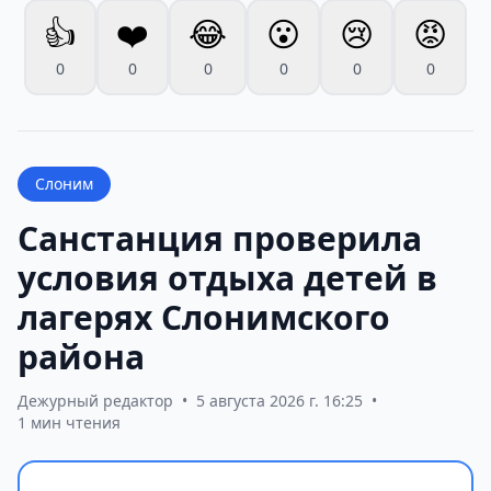
👍
❤️
😂
😮
😢
😡
0
0
0
0
0
0
Слоним
Санстанция проверила
условия отдыха детей в
лагерях Слонимского
района
Дежурный редактор
•
5 августа 2026 г. 16:25
•
1 мин чтения