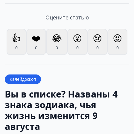
Оцените статью
👍
❤️
😂
😮
😢
😡
0
0
0
0
0
0
Калейдоскоп
Вы в списке? Названы 4
знака зодиака, чья
жизнь изменится 9
августа