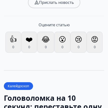
Прислать новость
Оцените статью
👍
❤️
😂
😮
😢
😡
0
0
0
0
0
0
Калейдоскоп
Головоломка на 10
секунд: переставьте одну