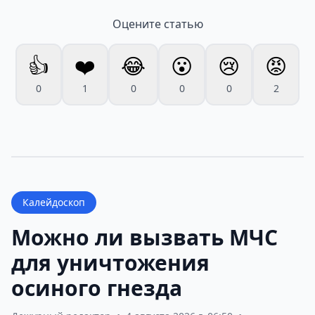
Оцените статью
👍
❤️
😂
😮
😢
😡
0
1
0
0
0
2
Калейдоскоп
Можно ли вызвать МЧС
для уничтожения
осиного гнезда