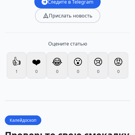
Следите в Telegram
Прислать новость
Оцените статью
👍
❤️
😂
😮
😢
😡
1
0
0
0
0
0
Калейдоскоп