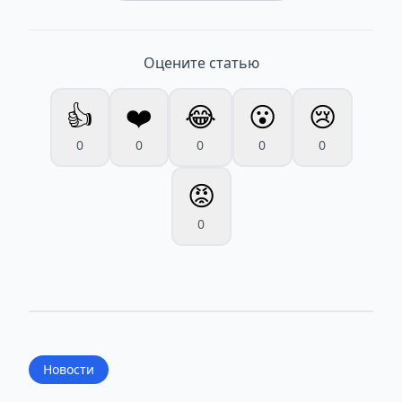
Оцените статью
👍
❤️
😂
😮
😢
0
0
0
0
0
😡
0
Новости