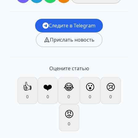
Следите в Telegram
Прислать новость
Оцените статью
👍
❤️
😂
😮
😢
0
0
0
0
0
😡
0