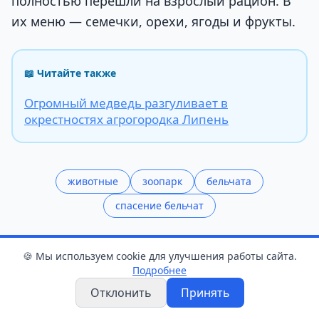
полностью перешли на взрослый рацион. В
их меню — семечки, орехи, ягоды и фрукты.
📖 Читайте также
Огромный медведь разгуливает в
окрестностях агрогородка Липень
животные
зоопарк
бельчата
спасение бельчат
Поделиться статьёй
🍪 Мы используем cookie для улучшения работы сайта.
Подробнее
Поделиться
Отклонить
Принять