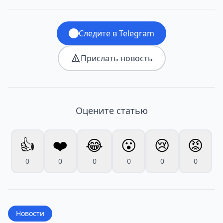
Следите в Telegram
Прислать новость
Оцените статью
👍
❤️
😂
😮
😢
😡
0
0
0
0
0
0
Новости