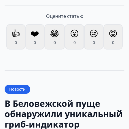
Оцените статью
👍
❤️
😂
😮
😢
😡
0
0
0
0
0
0
Новости
В Беловежской пуще
обнаружили уникальный
гриб-индикатор