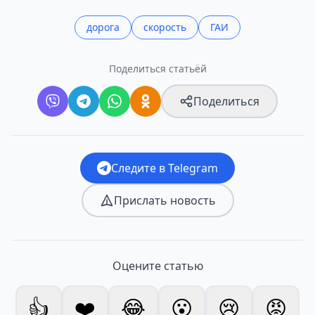
дорога
скорость
ГАИ
Поделиться статьёй
Поделиться
Следите в Telegram
Прислать новость
Оцените статью
👍
❤️
😂
😮
😢
😡