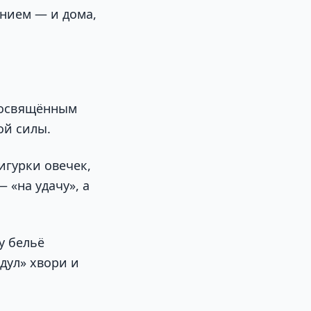
ением — и дома,
и освящённым
ой силы.
игурки овечек,
 «на удачу», а
у бельё
дул» хвори и