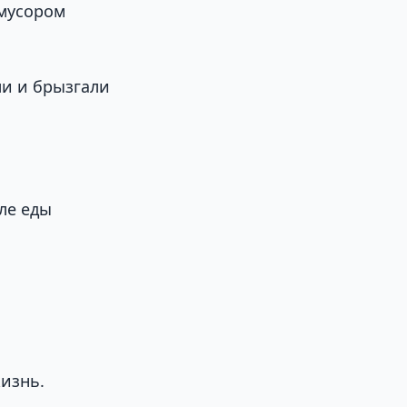
 мусором
ми и брызгали
ле еды
изнь.