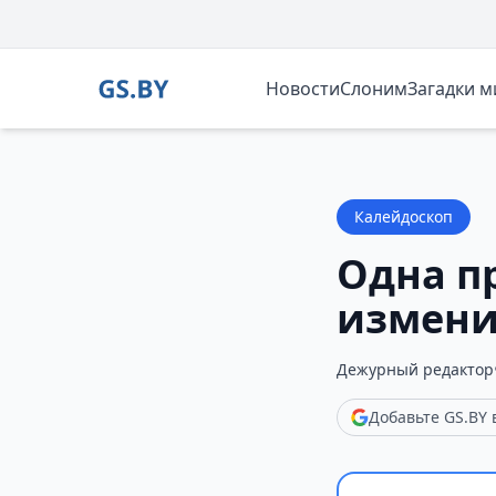
Новости
Слоним
Загадки 
Калейдоскоп
Одна п
измени
Дежурный редактор
Добавьте GS.BY