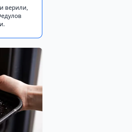
и верили,
Федулов
и.