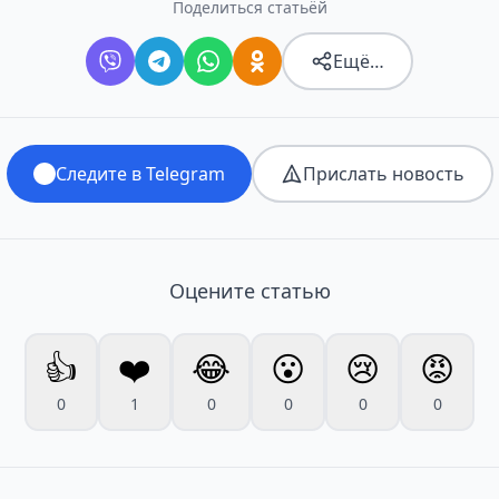
Поделиться статьёй
Ещё…
Следите в Telegram
Прислать новость
Оцените статью
👍
❤️
😂
😮
😢
😡
0
1
0
0
0
0