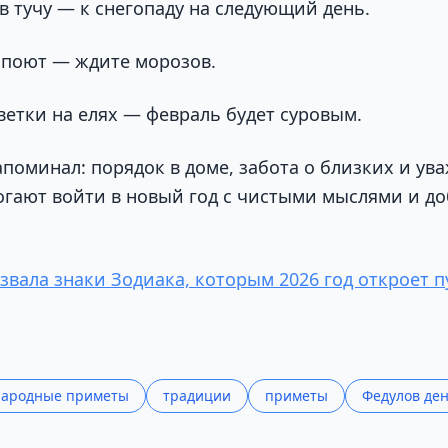
в тучу — к снегопаду на следующий день.
поют — ждите морозов.
ветки на елях — февраль будет суровым.
поминал: порядок в доме, забота о близких и ув
гают войти в новый год с чистыми мыслями и д
звала знаки Зодиака, которым 2026 год откроет пу
народные приметы
традиции
приметы
Федулов де