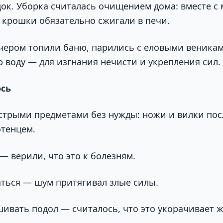
ок. Уборка считалась очищением дома: вместе с
а крошки обязательно сжигали в печи.
чером топили баню, парились с еловыми веника
ю воду — для изгнания нечисти и укрепления сил.
сь
стрыми предметами без нужды: ножи и вилки пос
тенцем.
— верили, что это к болезням.
аться — шум притягивал злые силы.
вать подол — считалось, что это укорачивает ж