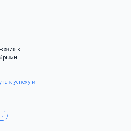
ажение к
обрыми
ть к успеху и
нь