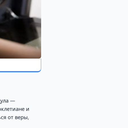
дула —
оклетиане и
ся от веры,