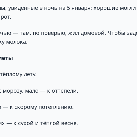
ы, увиденные в ночь на 5 января: хорошие могли 
рот.
ечью — там, по поверью, жил домовой. Чтобы зад
ку молока.
меты
тёплому лету.
 морозу, мало — к оттепели.
м — к скорому потеплению.
х — к сухой и тёплой весне.