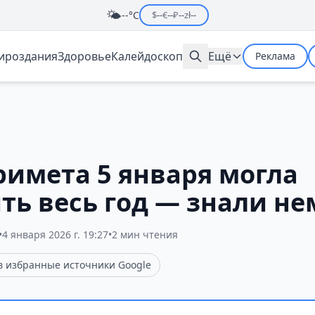
🌤️
--°C
$
--
€
--
₽
--
zł
--
мироздания
Здоровье
Калейдоскоп
Ещё
Реклама
римета 5 января могла
ть весь год — знали не
•
4 января 2026 г. 19:27
•
2 мин чтения
 в избранные источники Google