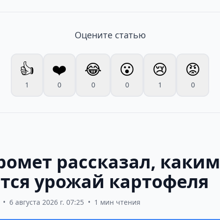
Оцените статью
👍
❤️
😂
😮
😢
😡
1
0
0
0
1
0
ромет рассказал, каким
тся урожай картофеля
•
6 августа 2026 г. 07:25
•
1 мин чтения