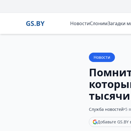
Новости
Слоним
Загадки 
Новости
Помнит
которы
тысячи
Служба новостей
•
5 
Добавьте GS.BY