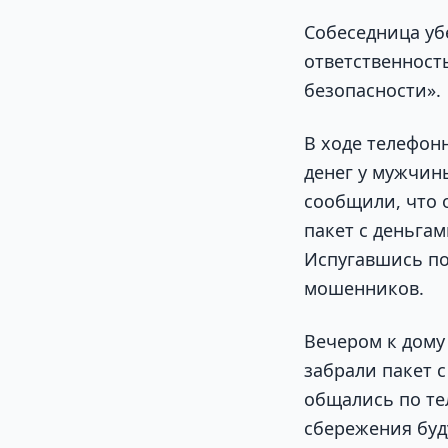
Собеседница убе
ответственность
безопасности».
В ходе телефон
денег у мужчин
сообщили, что 
пакет с деньга
Испугавшись по
мошенников.
Вечером к дому
забрали пакет 
общались по тел
сбережения буд