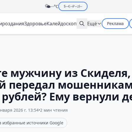
🌤️
--°C
$
--
€
--
₽
--
zł
--
мироздания
Здоровье
Калейдоскоп
Ещё
Реклама
е мужчину из Скиделя,
й передал мошенникам
 рублей? Ему вернули д
января 2026 г. 13:54
•
2 мин чтения
 в избранные источники Google