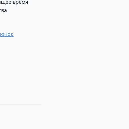
ящее время
тва
рючок