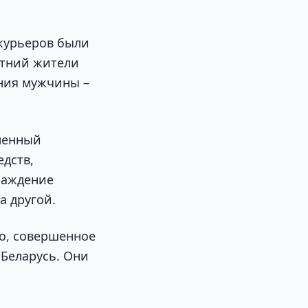
курьеров были
етний жители
ния мужчины –
ленный
едств,
раждение
а другой.
во, совершенное
 Беларусь. Они