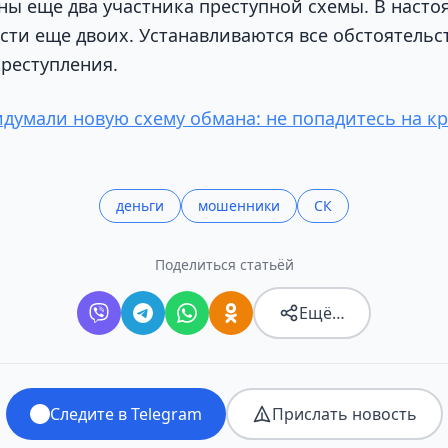
ны еще два участника преступной схемы. В насто
сти еще двоих. Устанавливаются все обстоятельс
реступления.
умали новую схему обмана: не попадитесь на к
деньги
мошенники
СК
Поделиться статьёй
Ещё…
Следите в Telegram
Прислать новость