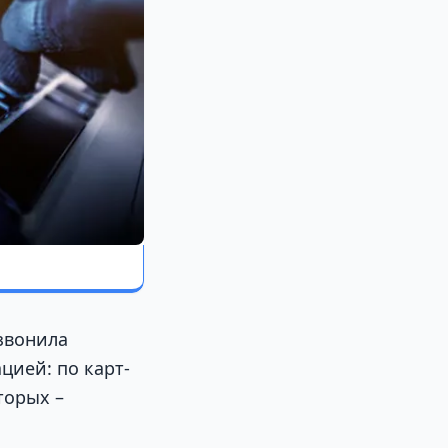
звонила
цией: по карт-
торых –