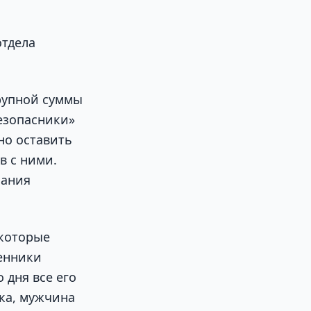
отдела
рупной суммы
Безопасники»
но оставить
в с ними.
зания
 которые
шенники
 дня все его
ка, мужчина