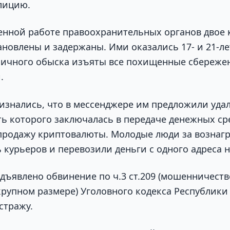
лицию.
енной работе правоохранительных органов двое 
ановлены и задержаны. Ими оказались 17- и 21-л
 личного обыска изъяты все похищенные сбереже
.
знались, что в мессенджере им предложили уда
ть которого заключалась в передаче денежных ср
продажу криптовалюты. Молодые люди за вознаг
 курьеров и перевозили деньги с одного адреса н
дъявлено обвинение по ч.3 ст.209 (мошенничест
 крупном размере) Уголовного кодекса Республики
стражу.