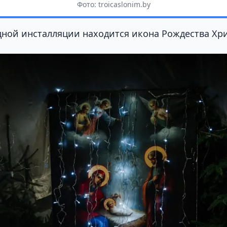
Фото: troicaslonim.by
дной инсталляции находится икона Рождества Хр