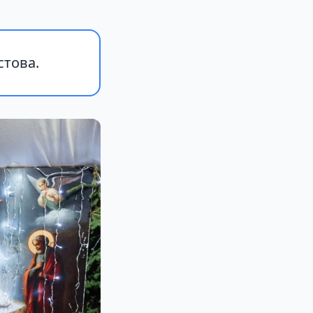
стова.