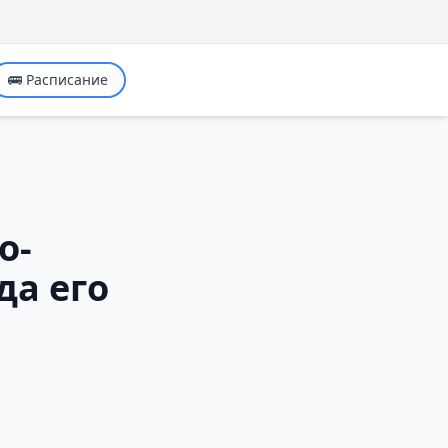
🚌 Расписание
о-
да его