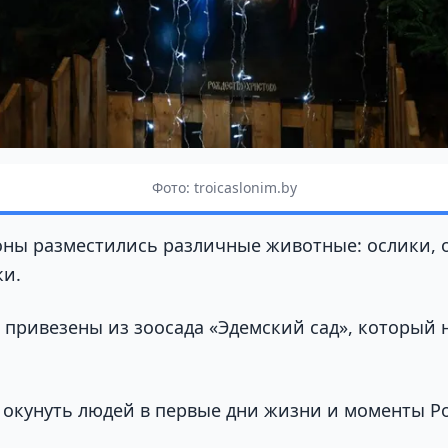
Фото: troicaslonim.by
оны разместились различные животные: ослики, о
ки.
привезены из зоосада «Эдемский сад», который 
 окунуть людей в первые дни жизни и моменты 