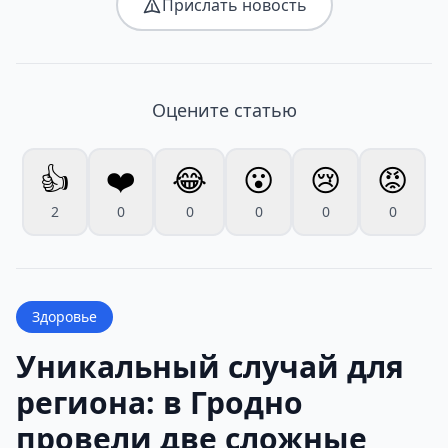
Прислать новость
Оцените статью
👍
❤️
😂
😮
😢
😡
2
0
0
0
0
0
Здоровье
Уникальный случай для
региона: в Гродно
провели две сложные