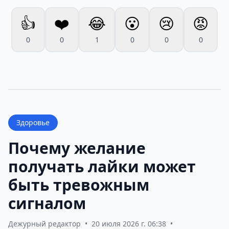
👍
❤️
😂
😮
😢
😡
0
0
1
0
0
0
Здоровье
Почему желание
получать лайки может
быть тревожным
сигналом
Дежурный редактор
•
20 июля 2026 г. 06:38
•