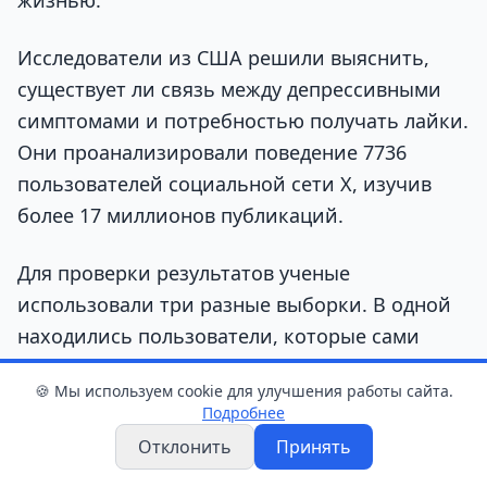
Исследователи из США решили выяснить,
существует ли связь между депрессивными
симптомами и потребностью получать лайки.
Они проанализировали поведение 7736
пользователей социальной сети X, изучив
более 17 миллионов публикаций.
Для проверки результатов ученые
использовали три разные выборки. В одной
находились пользователи, которые сами
сообщали о диагностированной депрессии.
🍪 Мы используем cookie для улучшения работы сайта.
Во второй оценивалась выраженность
Подробнее
тревожных симптомов за последний месяц.
Отклонить
Принять
Участники третьей группы проходили