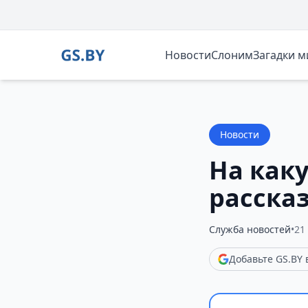
Новости
Слоним
Загадки 
Новости
На как
расска
Служба новостей
•
21
Добавьте GS.BY