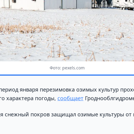
Фото: pexels.com
ериод января перезимовка озимых культур прох
го характера погоды,
сообщает
Гроднооблгидром
я снежный покров защищал озимые культуры от