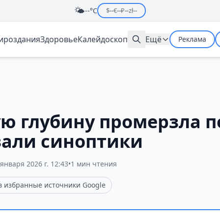
🌤️
--°C
$
--
€
--
₽
--
zł
--
мироздания
Здоровье
Калейдоскоп
Ещё
Реклама
ую глубину промерзла п
зали синоптики
 января 2026 г. 12:43
•
1 мин чтения
 в избранные источники Google