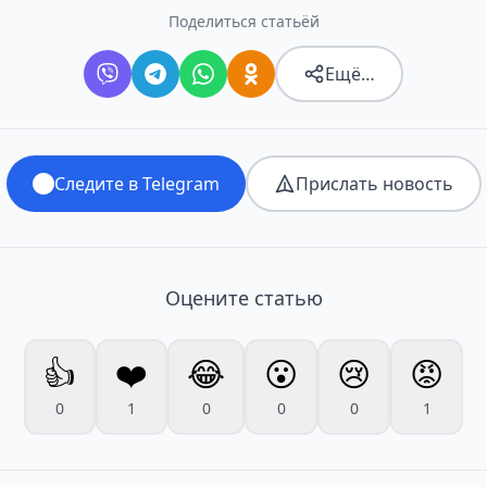
Поделиться статьёй
Ещё…
Следите в Telegram
Прислать новость
Оцените статью
👍
❤️
😂
😮
😢
😡
0
1
0
0
0
1