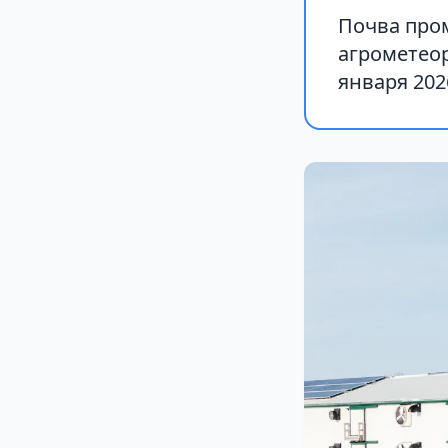
Почва пром
агрометеор
января 202