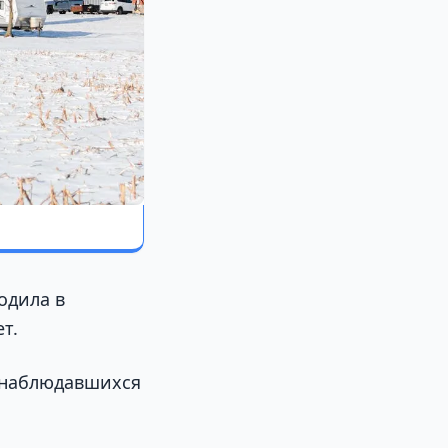
одила в
ет.
 наблюдавшихся