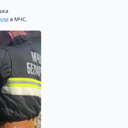
шка
или
в МЧС.