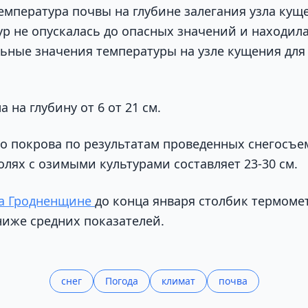
мпература почвы на глубине залегания узла кущ
ур не опускалась до опасных значений и находила
льные значения температуры на узле кущения для
 на глубину от 6 от 21 см.
о покрова по результатам проведенных снегосъе
лях с озимыми культурами составляет 23-30 см.
а Гродненщине
до конца января столбик термоме
ниже средних показателей.
снег
Погода
климат
почва