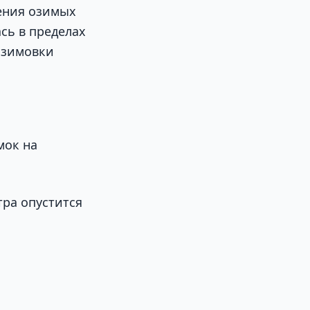
ения озимых
сь в пределах
 зимовки
мок на
тра опустится