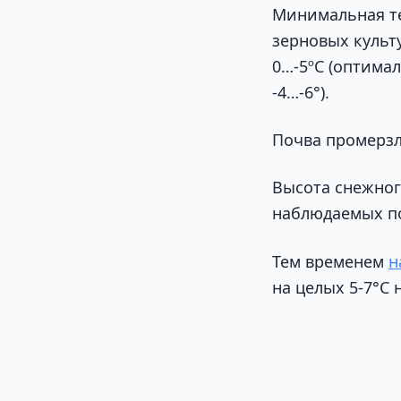
Минимальная те
зерновых культ
0…-5ºС (оптима
-4…-6°).
Почва промерзла
Высота снежног
наблюдаемых по
Тем временем
н
на целых 5-7°C 