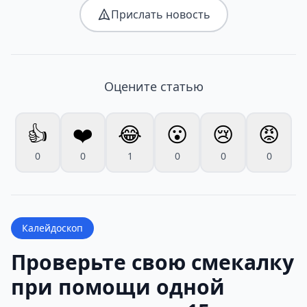
Прислать новость
Оцените статью
👍
❤️
😂
😮
😢
😡
0
0
1
0
0
0
Калейдоскоп
Проверьте свою смекалку
при помощи одной