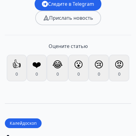
Следите в Telegram
Прислать новость
Оцените статью
👍
❤️
😂
😮
😢
😡
0
0
0
0
0
0
Калейдоскоп