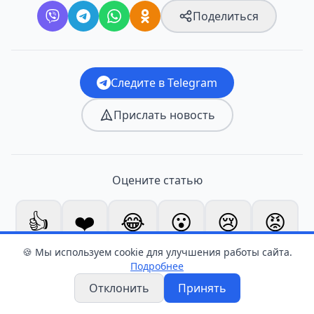
Поделиться
Следите в Telegram
Прислать новость
Оцените статью
👍
❤️
😂
😮
😢
😡
1
0
0
0
0
0
🍪 Мы используем cookie для улучшения работы сайта.
Подробнее
Отклонить
Принять