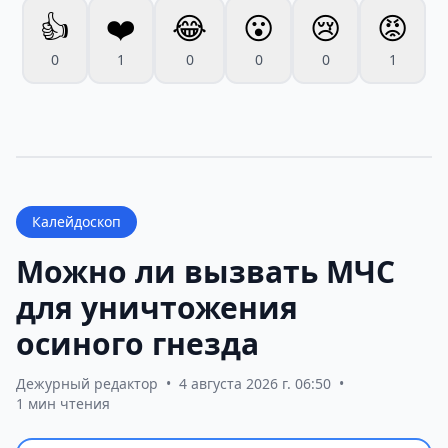
👍
❤️
😂
😮
😢
😡
0
1
0
0
0
1
Калейдоскоп
Можно ли вызвать МЧС
для уничтожения
осиного гнезда
Дежурный редактор
•
4 августа 2026 г. 06:50
•
1 мин чтения