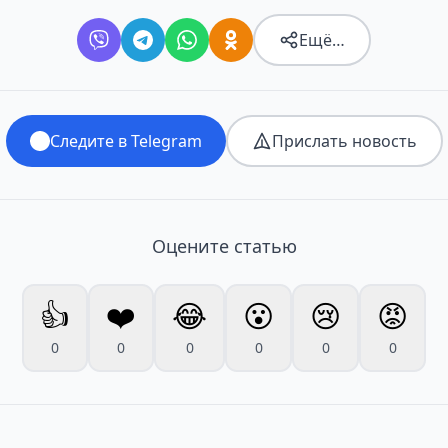
Ещё…
Следите в Telegram
Прислать новость
Оцените статью
👍
❤️
😂
😮
😢
😡
0
0
0
0
0
0