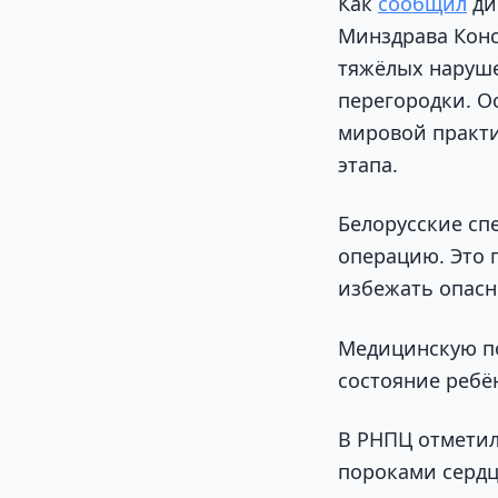
Как
сообщил
ди
Минздрава Конс
тяжёлых наруше
перегородки. Ос
мировой практи
этапа.
Белорусские сп
операцию. Это 
избежать опасн
Медицинскую по
состояние ребё
В РНПЦ отметил
пороками сердца