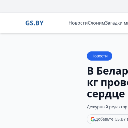
Новости
Слоним
Загадки 
Новости
В Бела
кг про
сердце
Дежурный редактор
Добавьте GS.BY