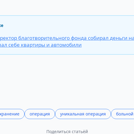
же
иректор благотворительного фонда собирал деньги н
упал себе квартиры и автомобили
хранение
операция
уникальная операция
больной
Поделиться статьёй