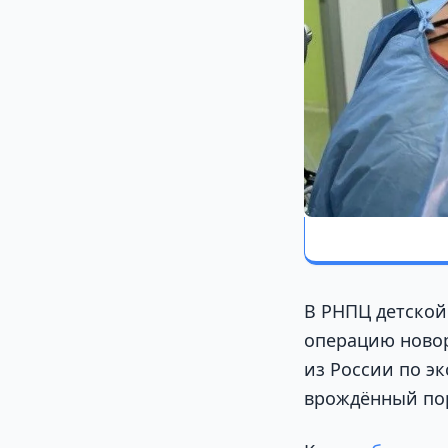
В РНПЦ детской
операцию новор
из России по э
врождённый пор