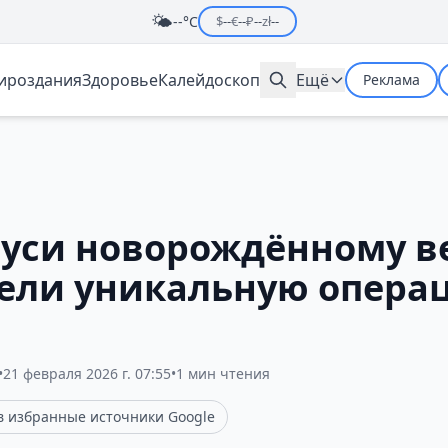
🌤️
--°C
$
--
€
--
₽
--
zł
--
мироздания
Здоровье
Калейдоскоп
Ещё
Реклама
руси новорождённому ве
вели уникальную опера
•
21 февраля 2026 г. 07:55
•
1 мин чтения
 в избранные источники Google