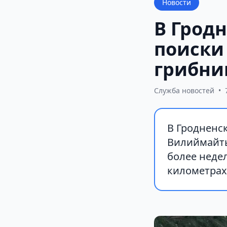
Новости
В Грод
поиски
грибни
Служба новостей
•
В Гродненс
Вилиймайты
более неде
километрах