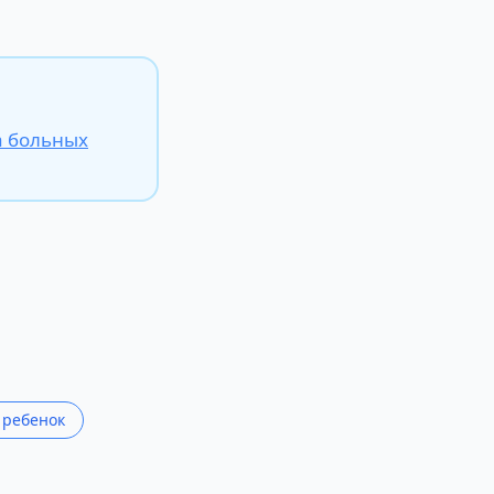
а больных
 ребенок