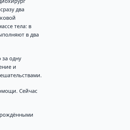
диохирург
сразу два
чковой
ассе тела: в
ыполняют в два
 за одну
ение и
мешательствами.
омощи. Сейчас
 врождёнными