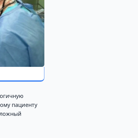
логичную
кому пациенту
сложный