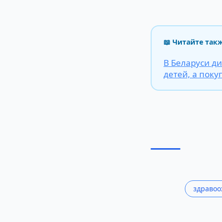
📖 Читайте так
В Беларуси д
детей, а пок
здравоо