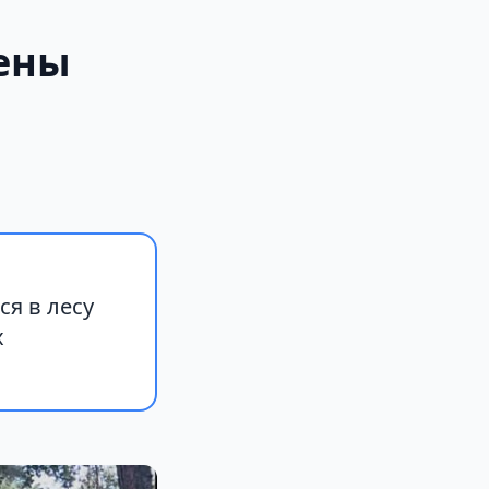
ены
я в лесу
х