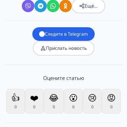
Ещё…
Следите в Telegram
Прислать новость
Оцените статью
👍
❤️
😂
😮
😢
😡
0
0
0
0
0
0