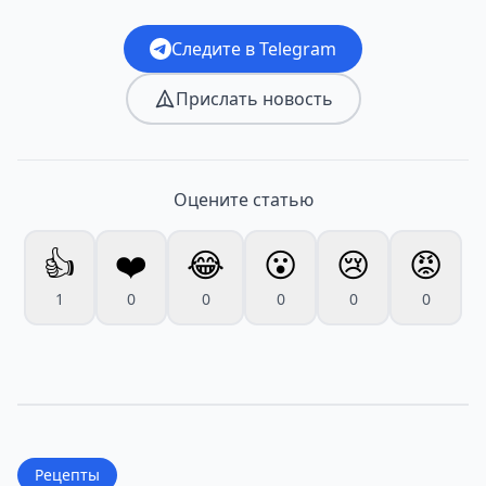
Следите в Telegram
Прислать новость
Оцените статью
👍
❤️
😂
😮
😢
😡
1
0
0
0
0
0
Рецепты