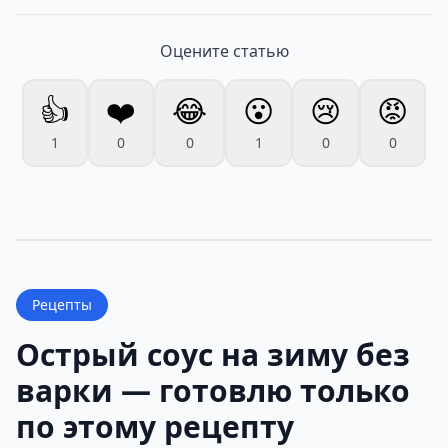
Оцените статью
👍
❤️
😂
😮
😢
😡
1
0
0
1
0
0
Рецепты
Острый соус на зиму без
варки — готовлю только
по этому рецепту