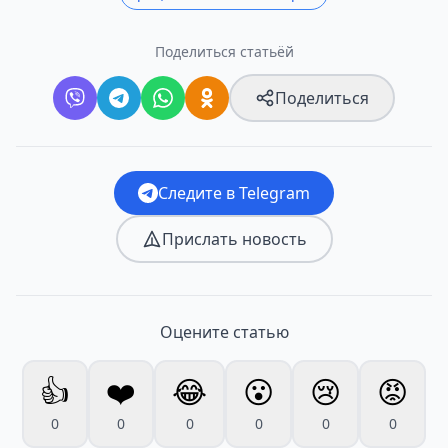
Поделиться статьёй
Поделиться
Следите в Telegram
Прислать новость
Оцените статью
👍
❤️
😂
😮
😢
😡
0
0
0
0
0
0