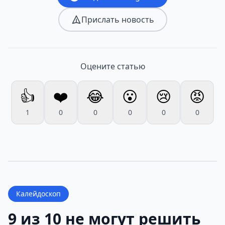
Прислать новость
Оцените статью
👍
❤️
😂
😮
😢
😡
1
0
0
0
0
0
Калейдоскоп
9 из 10 не могут решить