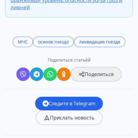
оранжевый уровень опасности из-за гроз и
ливней
МЧС
осиное гнездо
ликвидация гнезда
Поделиться статьёй
Поделиться
Следите в Telegram
Прислать новость