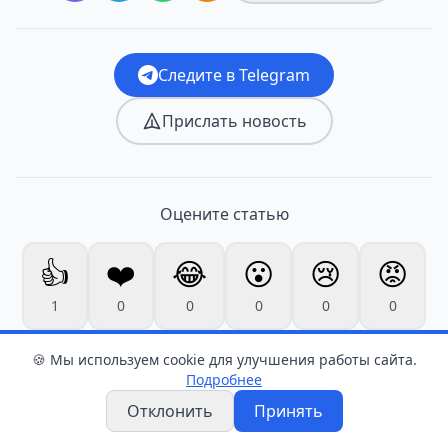
Следите в Telegram
Прислать новость
Оцените статью
👍
❤️
😂
😮
😢
😡
1
0
0
0
0
0
🍪 Мы используем cookie для улучшения работы сайта.
Подробнее
Отклонить
Принять