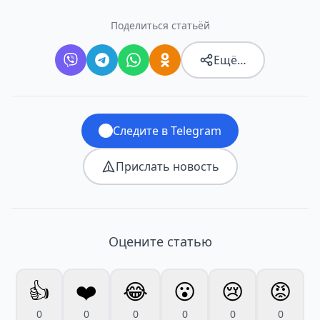
Поделиться статьёй
Ещё…
Следите в Telegram
Прислать новость
Оцените статью
👍
❤️
😂
😮
😢
😡
0
0
0
0
0
0