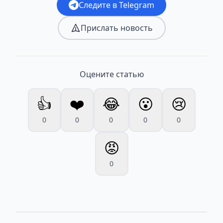
Следите в Telegram
Прислать новость
Оцените статью
👍
❤️
😂
😮
😢
0
0
0
0
0
😡
0