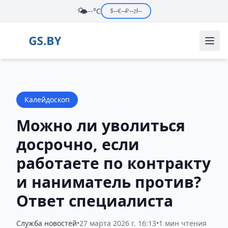
🌤️
--°C
$
--
€
--
₽
--
zł
--
Калейдоскоп
Можно ли уволиться
досрочно, если
работаете по контракту
и наниматель против?
Ответ специалиста
Служба новостей
•
27 марта 2026 г. 16:13
•
1 мин чтения