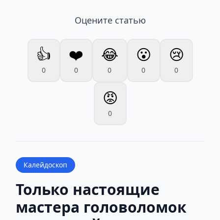
Оцените статью
👍
❤️
😂
😮
😢
0
0
0
0
0
😡
0
Калейдоскоп
Только настоящие
мастера головоломок