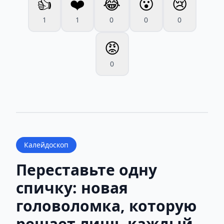
👍
❤️
😂
😮
😢
1
1
0
0
0
😡
0
Калейдоскоп
Переставьте одну
спичку: новая
головоломка, которую
решает лишь каждый