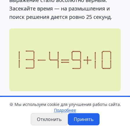
выражение стало абсолютно верным.
Засекайте время — на размышления и
поиск решения дается ровно 25 секунд.
За 25 секунд переставьте 1 спичку так, чтобы
🍪 Мы используем cookie для улучшения работы сайта.
неверное равенство стало верным Фото: GS.BY
Подробнее
Отклонить
Принять