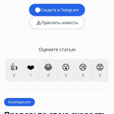
Следите в Telegram
Прислать новость
Оцените статью
👍
❤️
😂
😮
😢
😡
0
1
0
0
0
0
Калейдоскоп