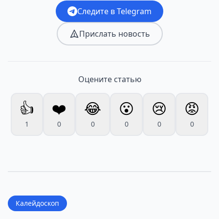
Следите в Telegram
Прислать новость
Оцените статью
👍
❤️
😂
😮
😢
😡
1
0
0
0
0
0
Калейдоскоп