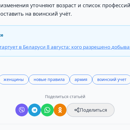
 изменения уточняют возраст и список профессий
оставить на воинский учёт.
же
тартует в Беларуси 8 августа: кого разрешено добыва
женщины
новые правила
армия
воинский учет
Поделиться статьёй
Поделиться