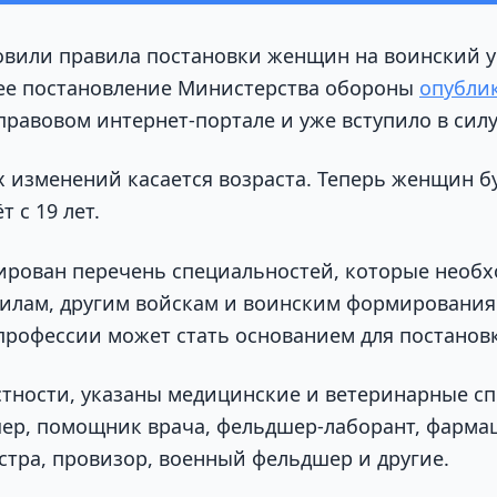
овили правила постановки женщин на воинский у
ее постановление Министерства обороны
опубли
равовом интернет-портале и уже вступило в силу
х изменений касается возраста. Теперь женщин б
 с 19 лет.
ирован перечень специальностей, которые необ
илам, другим войскам и воинским формирования
профессии может стать основанием для постановк
астности, указаны медицинские и ветеринарные с
ер, помощник врача, фельдшер-лаборант, фармац
стра, провизор, военный фельдшер и другие.