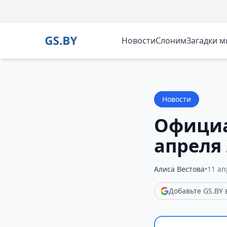
Новости
Слоним
Загадки 
Новости
Официа
апреля 
Алиса Вестова
•
11 ап
Добавьте GS.BY