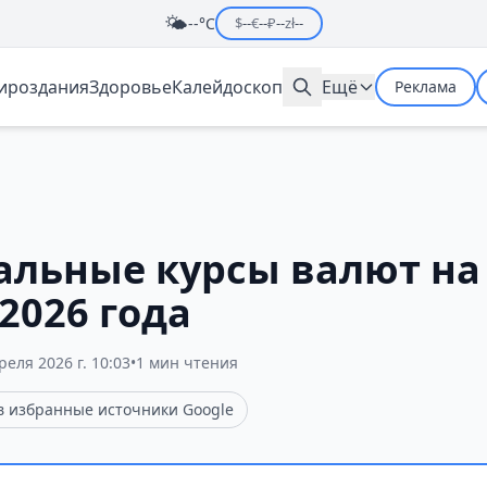
🌤️
--°C
$
--
€
--
₽
--
zł
--
мироздания
Здоровье
Калейдоскоп
Ещё
Реклама
льные курсы валют на
2026 года
реля 2026 г. 10:03
•
1 мин чтения
 в избранные источники Google