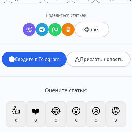
Поделиться статьёй
Ещё…
Следите в Telegram
Прислать новость
Оцените статью
👍
❤️
😂
😮
😢
😡
0
0
0
0
0
0