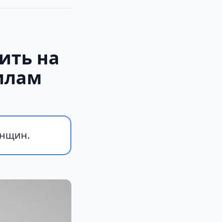
ить на
илам
енщин.