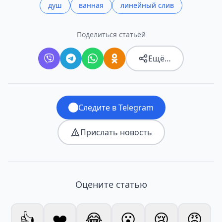
душ
ванная
линейный слив
Поделиться статьёй
Ещё…
Следите в Telegram
Прислать новость
Оцените статью
👍
❤️
😂
😮
😢
😡