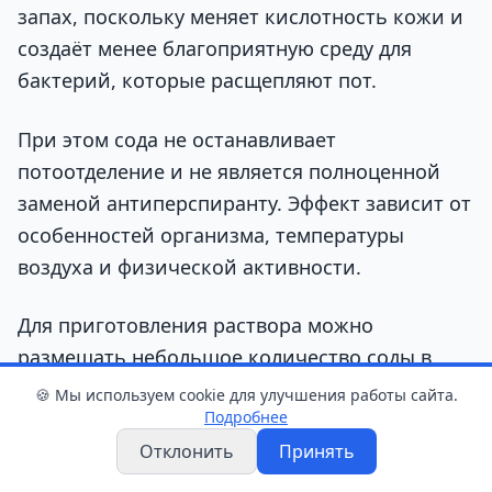
запах, поскольку меняет кислотность кожи и
создаёт менее благоприятную среду для
бактерий, которые расщепляют пот.
При этом сода не останавливает
потоотделение и не является полноценной
заменой антиперспиранту. Эффект зависит от
особенностей организма, температуры
воздуха и физической активности.
Для приготовления раствора можно
размешать небольшое количество соды в
тёплой воде, смочить ватный диск и
🍪 Мы используем cookie для улучшения работы сайта.
Подробнее
аккуратно протереть чистую сухую кожу.
Наносить средство сразу после бритья, на
Отклонить
Принять
раздражённые участки, ранки и воспаления