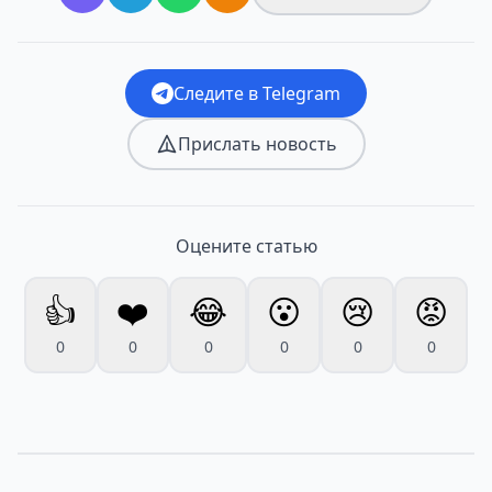
Следите в Telegram
Прислать новость
Оцените статью
👍
❤️
😂
😮
😢
😡
0
0
0
0
0
0