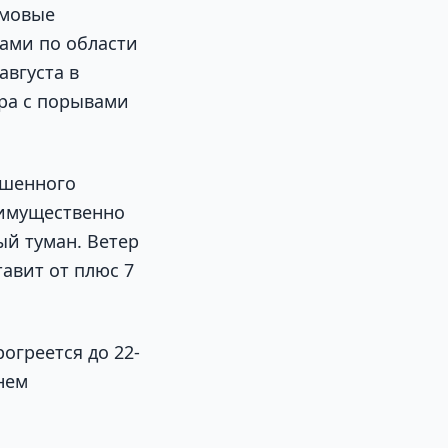
рмовые
тами по области
августа в
тра с порывами
ышенного
еимущественно
ый туман. Ветер
авит от плюс 7
рогреется до 22-
нем