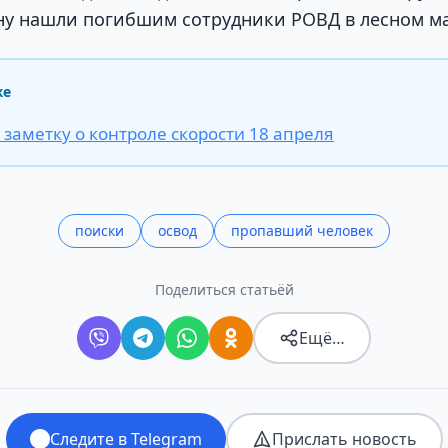
у нашли погибшим сотрудники РОВД в лесном ма
же
заметку о контроле скорости 18 апреля
поиски
освод
пропавший человек
Поделиться статьёй
Ещё…
Следите в Telegram
Прислать новость