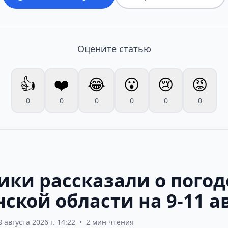
Оцените статью
👍
❤️
😂
😮
😢
😡
0
0
0
0
0
0
ики рассказали о погод
ской области на 9-11 а
8 августа 2026 г. 14:22
•
2 мин чтения