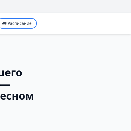
🚌 Расписание
шего
 —
лесном