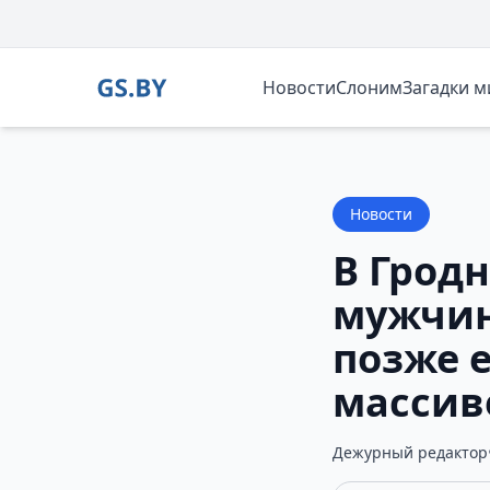
Новости
Слоним
Загадки 
Новости
В Грод
мужчин
позже 
массив
Дежурный редактор