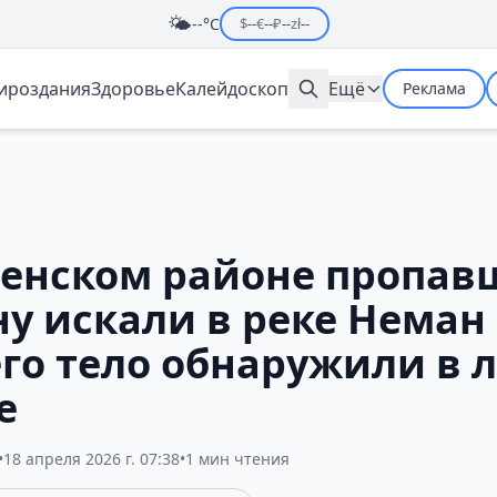
🌤️
--°C
$
--
€
--
₽
--
zł
--
мироздания
Здоровье
Калейдоскоп
Ещё
Реклама
ненском районе пропав
у искали в реке Неман
его тело обнаружили в 
е
•
18 апреля 2026 г. 07:38
•
1 мин чтения