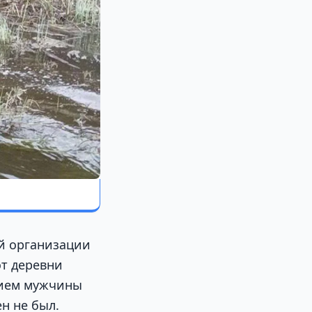
й организации
от деревни
нием мужчины
н не был.