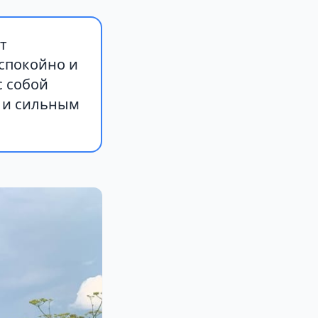
т
спокойно и
с собой
м и сильным