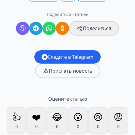
Поделиться статьёй
Поделиться
Следите в Telegram
Прислать новость
Оцените статью
👍
❤️
😂
😮
😢
😡
0
0
0
0
0
0