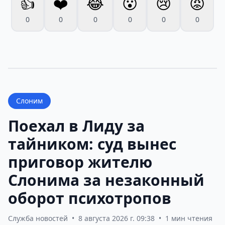
👍
❤️
😂
😮
😢
😡
0
0
0
0
0
0
Слоним
Поехал в Лиду за
тайником: суд вынес
приговор жителю
Слонима за незаконный
оборот психотропов
Служба новостей
•
8 августа 2026 г. 09:38
•
1 мин чтения