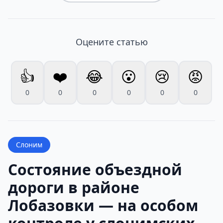
Оцените статью
👍
❤️
😂
😮
😢
😡
0
0
0
0
0
0
Слоним
Состояние объездной
дороги в районе
Лобазовки — на особом