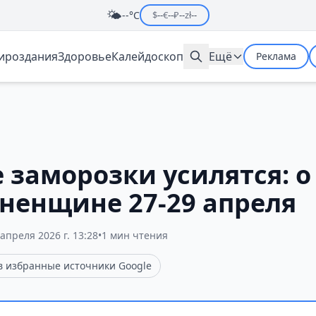
🌤️
--°C
$
--
€
--
₽
--
zł
--
мироздания
Здоровье
Калейдоскоп
Ещё
Реклама
 заморозки усилятся: о
дненщине 27-29 апреля
 апреля 2026 г. 13:28
•
1 мин чтения
 в избранные источники Google