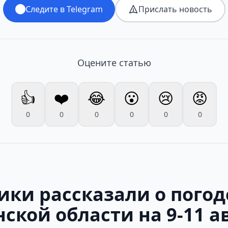
Следите в Telegram
Прислать новость
Оцените статью
👍
❤️
😂
😮
😢
😡
0
0
0
0
0
0
ики рассказали о погод
ской области на 9-11 а