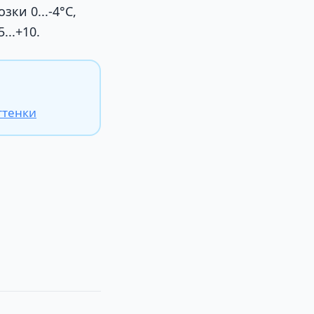
ки 0...-4°С,
...+10.
ттенки