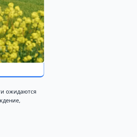
сти ожидаются
еждение,