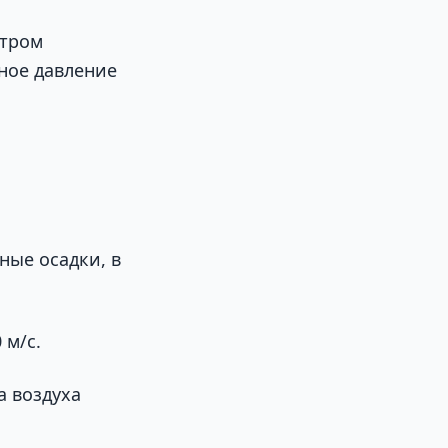
нтром
ное давление
ные осадки, в
 м/с.
а воздуха