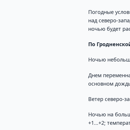
Погодные услов
над северо-зап
ночью будет ра
По Гродненско
Ночью небольша
Днем переменна
основном дождь
Ветер северо-за
Ночью на боль
+1...+2; темпер