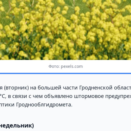
Фото: pexels.com
я (вторник) на большей части Гродненской обла
3°С, в связи с чем объявлено штормовое предупр
птики Гроднооблгидромета.
онедельник)