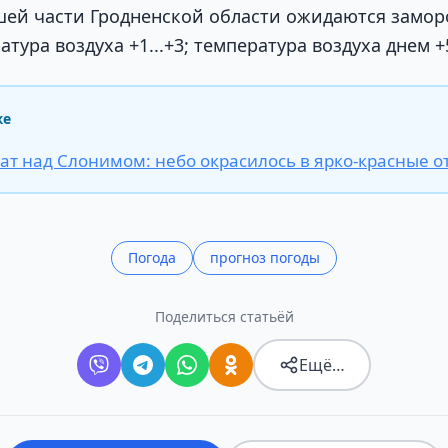
ей части Гродненской области ожидаются замороз
тура воздуха +1...+3; температура воздуха днем +5
же
ат над Слонимом: небо окрасилось в ярко-красные о
Погода
прогноз погоды
Поделиться статьёй
Ещё…