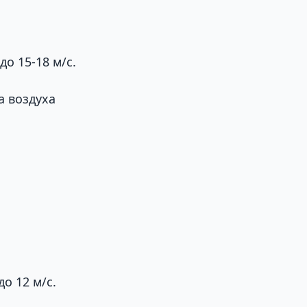
о 15-18 м/с.
а воздуха
о 12 м/с.