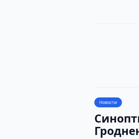
Новости
Синопт
Гроднен