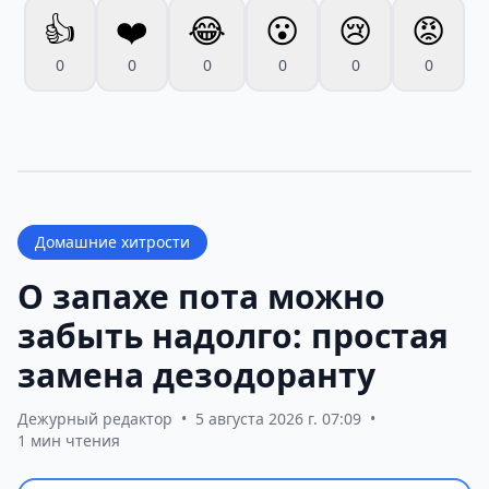
👍
❤️
😂
😮
😢
😡
0
0
0
0
0
0
Домашние хитрости
О запахе пота можно
забыть надолго: простая
замена дезодоранту
Дежурный редактор
•
5 августа 2026 г. 07:09
•
1 мин чтения