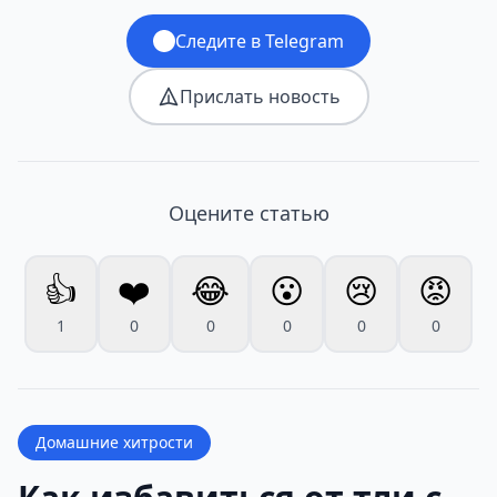
Следите в Telegram
Прислать новость
Оцените статью
👍
❤️
😂
😮
😢
😡
1
0
0
0
0
0
Домашние хитрости