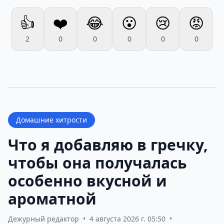
👍
❤️
😂
😮
😢
😡
2
0
0
0
0
0
Домашние хитрости
Что я добавляю в гречку,
чтобы она получалась
особенно вкусной и
ароматной
Дежурный редактор
•
4 августа 2026 г. 05:50
•