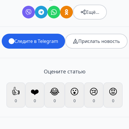
Ещё…
Следите в Telegram
Прислать новость
Оцените статью
👍
❤️
😂
😮
😢
😡
0
0
0
0
0
0