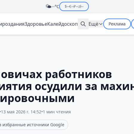
🌤️
--°C
$
--
€
--
₽
--
zł
--
мироздания
Здоровье
Калейдоскоп
Ещё
Реклама
новичах работников
иятия осудили за махи
дировочными
•
13 мая 2026 г. 14:52
•
1 мин чтения
 в избранные источники Google