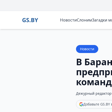
Новости
Слоним
Загадки 
Новости
В Бара
предпр
коман
Дежурный редактор
Добавьте GS.BY