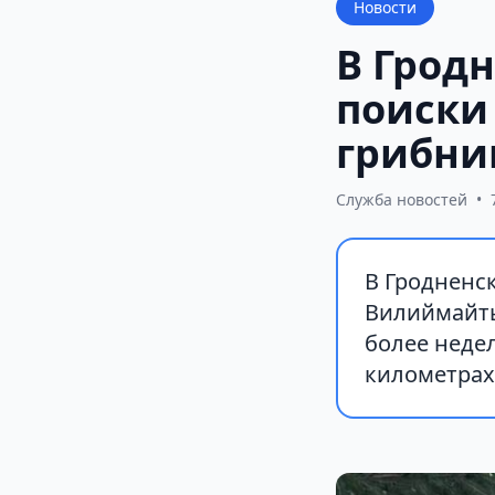
Новости
В Грод
поиски
грибни
Служба новостей
•
В Гродненс
Вилиймайты
более неде
километрах