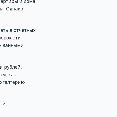
вартиры и дома
ма. Однако
ать в отчетных
овок эти
 выданными
и рублей.
ом, как
ухгалтерию
ный