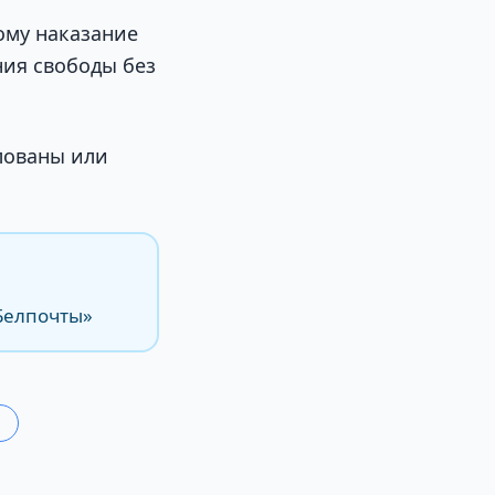
ому наказание
ения свободы без
лованы или
«Белпочты»