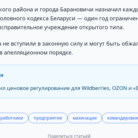
кого района и города Барановичи назначил кажд
 Уголовного кодекса Беларуси — один год огранич
исправительное учреждение открытого типа.
 не вступили в законную силу и могут быть обжа
в апелляционном порядке.
же
ил ценовое регулирование для Wildberries, OZON и 
работники
предприятие
махинации
командировки
Поделиться статьёй