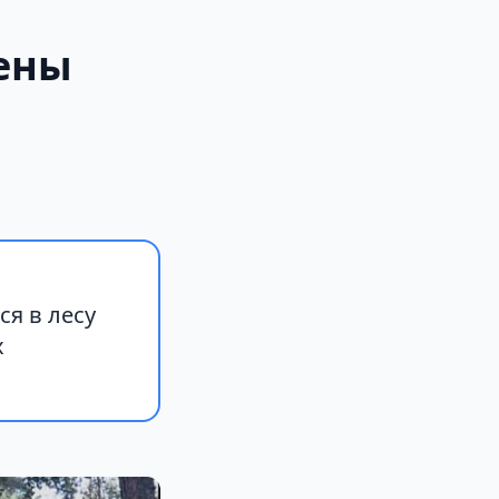
ены
я в лесу
х