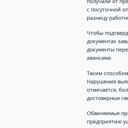
получали от пр
с посуточной о
разницу работн
Чтобы подтверд
документах зав
документы пере
авансами.
Таким способом
Нарушения выяв
отмечается, бо
достоверные све
Обвиняемые пр
предприятию у