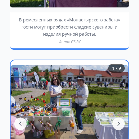
В ремесленных рядах «Монастырского забега»
гости могут приобрести сладкие сувениры и
изделия ручной работы.
Фото: GS.BY
1
/ 9
з