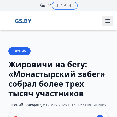
🌤️
--°C
$
--
€
--
₽
--
zł
--
Слоним
Жировичи на бегу:
«Монастырский забег»
собрал более трех
тысяч участников
Евгений Володащук
•
17 мая 2026 г. 15:09
•
3 мин чтения