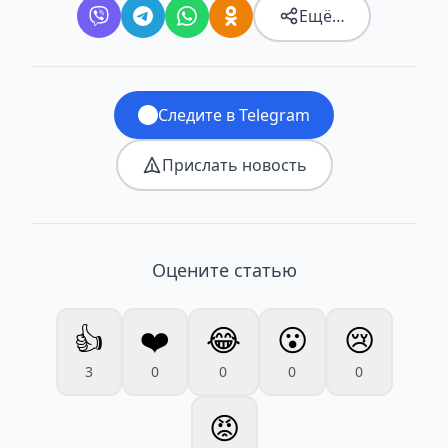
Ещё…
Следите в Telegram
Прислать новость
Оцените статью
👍
❤️
😂
😮
😢
3
0
0
0
0
😡