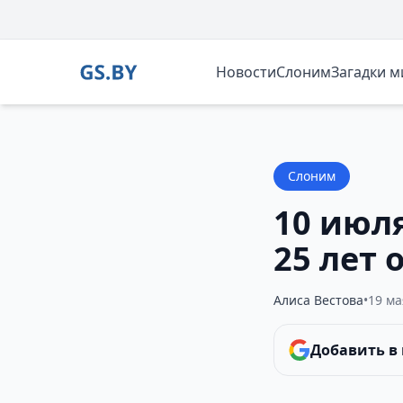
Новости
Слоним
Загадки 
Слоним
10 июля
25 лет
Алиса Вестова
•
19 ма
Добавить в