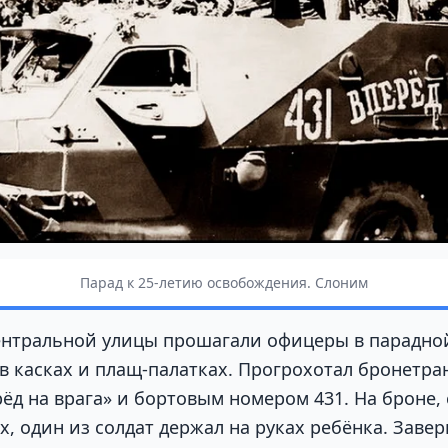
Парад к 25-летию освобождения. Слоним
ентральной улицы прошагали офицеры в парадно
 в касках и плащ-палатках. Прогрохотал бронетра
ёд на врага» и бортовым номером 431. На броне,
, один из солдат держал на руках ребёнка. Заве