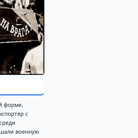
й форме,
нспортёр с
 среди
ршали военную