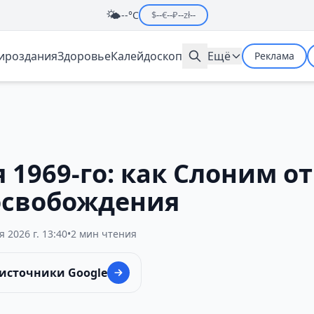
🌤️
--°C
$
--
€
--
₽
--
zł
--
мироздания
Здоровье
Калейдоскоп
Ещё
Реклама
 1969-го: как Слоним о
 освобождения
я 2026 г. 13:40
•
2 мин чтения
 источники Google