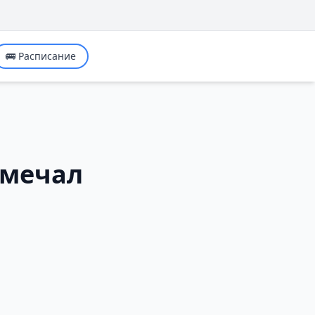
🚌 Расписание
тмечал