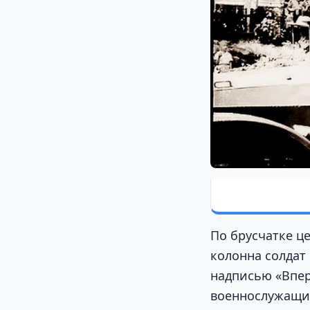
По брусчатке ц
колонна солдат
надписью «Впер
военнослужащих