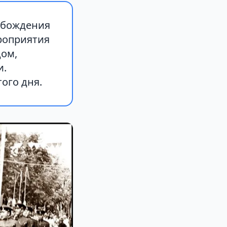
вобождения
роприятия
ом,
и.
ого дня.