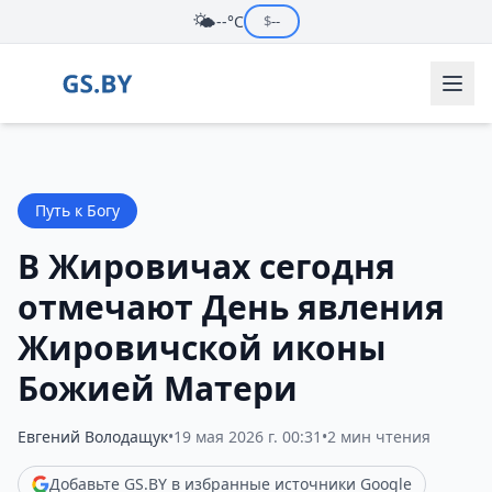
🌤️
--°C
$
--
Путь к Богу
В Жировичах сегодня
отмечают День явления
Жировичской иконы
Божией Матери
Евгений Володащук
•
19 мая 2026 г. 00:31
•
2 мин чтения
Добавьте GS.BY в избранные источники Google