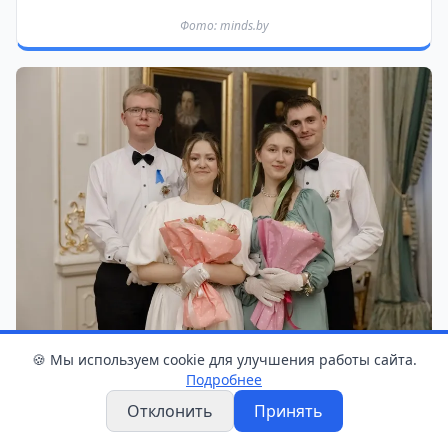
Фото: minds.by
🍪 Мы используем cookie для улучшения работы сайта.
Подробнее
Фото: minds.by
Отклонить
Принять