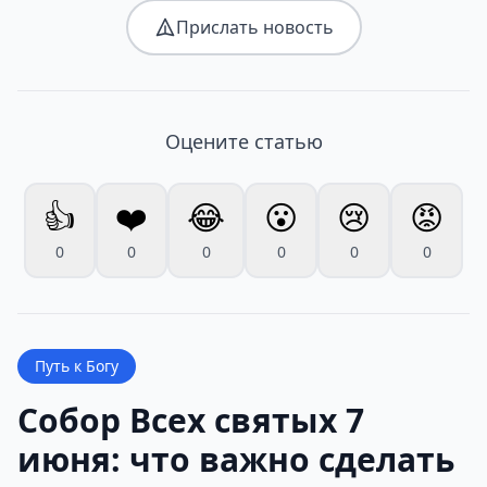
Прислать новость
Оцените статью
👍
❤️
😂
😮
😢
😡
0
0
0
0
0
0
Путь к Богу
Собор Всех святых 7
июня: что важно сделать