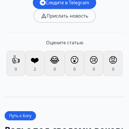
Следите в Telegram
Прислать новость
Оцените статью
👍
❤️
😂
😮
😢
😡
0
2
0
0
0
0
Путь к Богу