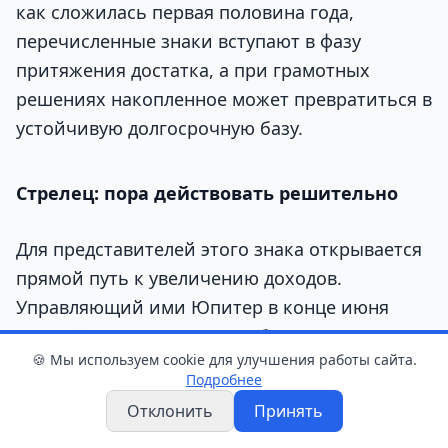
как сложилась первая половина года,
перечисленные знаки вступают в фазу
притяжения достатка, а при грамотных
решениях накопленное может превратиться в
устойчивую долгосрочную базу.
Стрелец: пора действовать решительно
Для представителей этого знака открывается
прямой путь к увеличению доходов.
Управляющий ими Юпитер в конце июня
перешёл в знак Льва и пробудет там до
🍪 Мы используем cookie для улучшения работы сайта.
следующего лета, что, по мнению астрологов,
Подробнее
практически гарантирует материальный
Отклонить
Принять
прогресс. Наступает момент для смелых