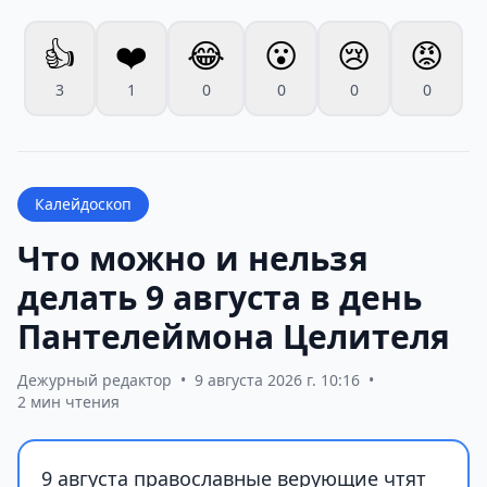
👍
❤️
😂
😮
😢
😡
3
1
0
0
0
0
Калейдоскоп
Что можно и нельзя
делать 9 августа в день
Пантелеймона Целителя
Дежурный редактор
•
9 августа 2026 г. 10:16
•
2 мин чтения
9 августа православные верующие чтят