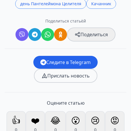
день Пантелеймона Целителя
Качанник
Поделиться статьёй
Поделиться
Следите в Telegram
Прислать новость
Оцените статью
👍
❤️
😂
😮
😢
😡
0
0
0
0
0
0