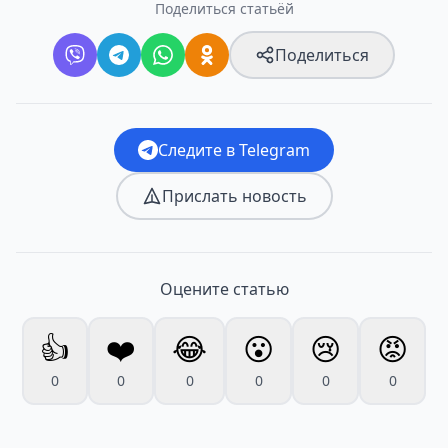
Поделиться статьёй
Поделиться
Следите в Telegram
Прислать новость
Оцените статью
👍
❤️
😂
😮
😢
😡
0
0
0
0
0
0