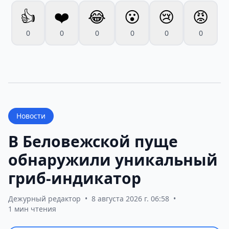
👍
❤️
😂
😮
😢
😡
0
0
0
0
0
0
Новости
В Беловежской пуще
обнаружили уникальный
гриб-индикатор
Дежурный редактор
•
8 августа 2026 г. 06:58
•
1 мин чтения