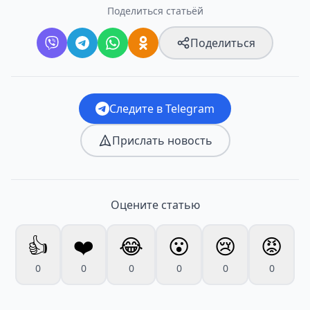
Поделиться статьёй
Поделиться
Следите в Telegram
Прислать новость
Оцените статью
👍
❤️
😂
😮
😢
😡
0
0
0
0
0
0