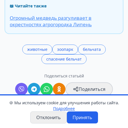
📖 Читайте также
Огромный медведь разгуливает в
окрестностях агрогородка Липень
животные
зоопарк
бельчата
спасение бельчат
Поделиться статьёй
Поделиться
🍪 Мы используем cookie для улучшения работы сайта.
Подробнее
Следите в Telegram
Отклонить
Принять