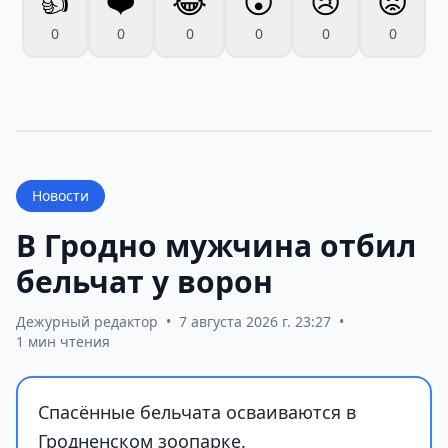
👍
❤️
😂
😮
😢
😡
0
0
0
0
0
0
Новости
В Гродно мужчина отбил
бельчат у ворон
Дежурный редактор
•
7 августа 2026 г. 23:27
•
1 мин чтения
Спасённые бельчата осваиваются в
Гродненском зоопарке.