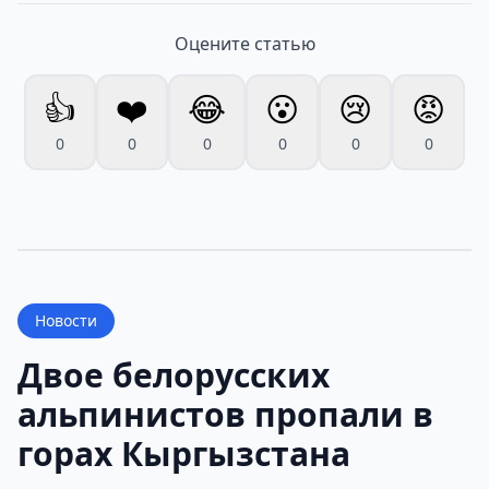
Оцените статью
👍
❤️
😂
😮
😢
😡
0
0
0
0
0
0
Новости
Двое белорусских
альпинистов пропали в
горах Кыргызстана