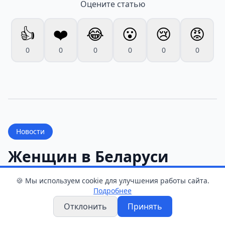
Оцените статью
👍
❤️
😂
😮
😢
😡
0
0
0
0
0
0
Новости
Женщин в Беларуси
будут ставить на
🍪 Мы используем cookie для улучшения работы сайта.
воинский учёт по новым
Подробнее
правилам
Отклонить
Принять