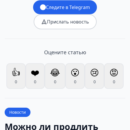
Следите в Telegram
Прислать новость
Оцените статью
👍
❤️
😂
😮
😢
😡
0
0
0
0
0
0
Новости
Можно ли продлить