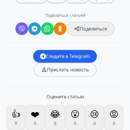
Поделиться статьёй
Поделиться
Следите в Telegram
Прислать новость
Оцените статью
👍
❤️
😂
😮
😢
😡
0
0
0
0
0
0