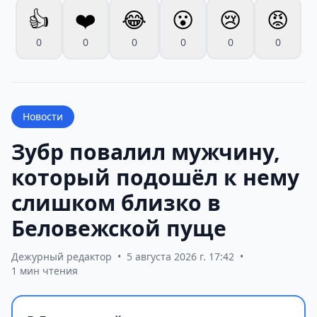
👍
❤️
😂
😮
😢
😡
0
0
0
0
0
0
Новости
Зубр повалил мужчину,
который подошёл к нему
слишком близко в
Беловежской пуще
Дежурный редактор
•
5 августа 2026 г. 17:42
•
1 мин чтения